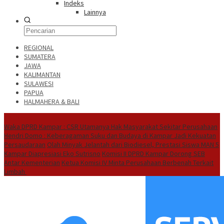
Indeks
Lainnya
REGIONAL
SUMATERA
JAWA
KALIMANTAN
SULAWESI
PAPUA
HALMAHERA & BALI
Hot News
Waka DPRD Kampar : CSR Utamanya Hak Masyarakat Sekitar Perusahaan
Hendri Domo : Keberagaman Suku dan Budaya di Kampar Jadi Kekuatan
Persaudaraan
Olah Minyak Jelantah dari Biodiesel, Prestasi Siswa MAN 5
Kampar Diapresiasi Eko Sutrisno
Komisi II DPRD Kampar Dorong SEB
Antar Kementerian
Ketua Komisi IV Minta Perusahaan Berbenah Terkait
Limbah