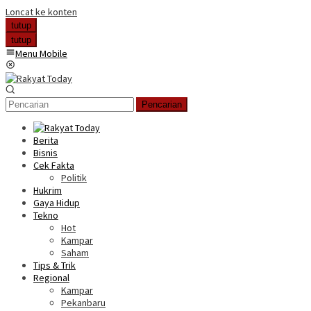
Loncat ke konten
tutup
tutup
Menu Mobile
Pencarian
Berita
Bisnis
Cek Fakta
Politik
Hukrim
Gaya Hidup
Tekno
Hot
Kampar
Saham
Tips & Trik
Regional
Kampar
Pekanbaru