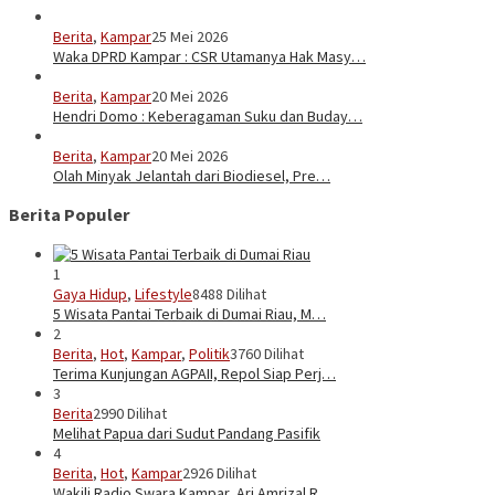
Berita
,
Kampar
25 Mei 2026
Waka DPRD Kampar : CSR Utamanya Hak Masy…
Berita
,
Kampar
20 Mei 2026
Hendri Domo : Keberagaman Suku dan Buday…
Berita
,
Kampar
20 Mei 2026
Olah Minyak Jelantah dari Biodiesel, Pre…
Berita Populer
1
Gaya Hidup
,
Lifestyle
8488 Dilihat
5 Wisata Pantai Terbaik di Dumai Riau, M…
2
Berita
,
Hot
,
Kampar
,
Politik
3760 Dilihat
Terima Kunjungan AGPAII, Repol Siap Perj…
3
Berita
2990 Dilihat
Melihat Papua dari Sudut Pandang Pasifik
4
Berita
,
Hot
,
Kampar
2926 Dilihat
Wakili Radio Swara Kampar, Ari Amrizal R…