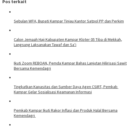
Pos terkait
Sebulan WFH, Bupati Kampar Tinjau Kantor Satpol PP dan Perkim
Calon Jemaah Haji Kabupaten Kampar Kloter 05 Tiba di Mekkah,
Langsung Laksanakan Tawaf dan Sa’i
Ikuti Zoom REBOAN, Pemda Kampar Bahas Lanjutan Hilirisasi Sawit
Bersama Kemendagri
Tingkatkan Kapasitas dan Sumber Daya Agen CSIRT, Pemkab
Kampar Gelar Sosialisasi Keamanan Informasi
Pemkab Kampar Ikuti Rakor Inflasi dan Produk Halal Bersama
Kemendagri