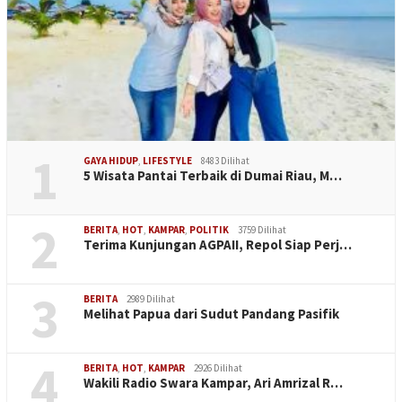
1
GAYA HIDUP
,
LIFESTYLE
8483 Dilihat
5 Wisata Pantai Terbaik di Dumai Riau, M…
2
BERITA
,
HOT
,
KAMPAR
,
POLITIK
3759 Dilihat
Terima Kunjungan AGPAII, Repol Siap Perj…
3
BERITA
2989 Dilihat
Melihat Papua dari Sudut Pandang Pasifik
4
BERITA
,
HOT
,
KAMPAR
2926 Dilihat
Wakili Radio Swara Kampar, Ari Amrizal R…