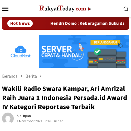
Loncat
Menu
ke
Mobile
konten
sahaan
Hot News
Hendri Domo : Keberagaman Suku dan Budaya di 
Beranda
Berita
Wakili Radio Swara Kampar, Ari Amrizal
Raih Juara 1 Indonesia Persada.id Award
IV Kategori Reportase Terbaik
Aldi Irpan
1 November 2023
2926 Dilihat