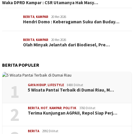
Waka DPRD Kampar : CSR Utamanya Hak Masy…
BERITA
,
KAMPAR
20 Mei 2026
Hendri Domo : Keberagaman Suku dan Buday…
BERITA
,
KAMPAR
20 Mei 2026
Olah Minyak Jelantah dari Biodiesel, Pre…
BERITA POPULER
1
GAYA HIDUP
,
LIFESTYLE
8488 Dilihat
5 Wisata Pantai Terbaik di Dumai Riau, M…
2
BERITA
,
HOT
,
KAMPAR
,
POLITIK
3760 Dilihat
Terima Kunjungan AGPAII, Repol Siap Perj…
BERITA
2992 Dilihat