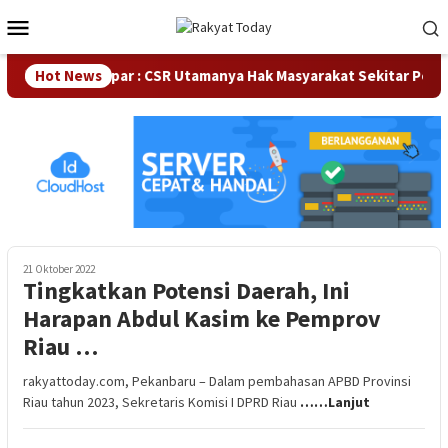
Loncat
Menu
ke
Mobile
konten
ka DPRD Kampar : CSR Utamanya Hak Masyarakat Sekitar Perusa
Hot News
21 Oktober 2022
Tingkatkan Potensi Daerah, Ini
Harapan Abdul Kasim ke Pemprov
Riau …
rakyattoday.com, Pekanbaru – Dalam pembahasan APBD Provinsi
Riau tahun 2023, Sekretaris Komisi I DPRD Riau
……Lanjut