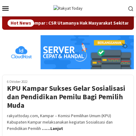
Loncat
Menu
ke
Mobile
konten
Waka DPRD Kampar : CSR Utamanya Hak Masyarakat Sekitar Peru
Hot News
6 Oktober 2022
KPU Kampar Sukses Gelar Sosialisasi
dan Pendidikan Pemilu Bagi Pemilih
Muda
rakyattoday.com, Kampar – Komisi Pemilihan Umum (KPU)
Kabupaten Kampar melaksanakan kegiatan Sosialisasi dan
Pendidikan Pemilih
……Lanjut