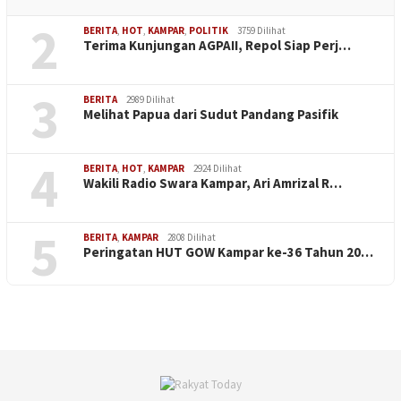
2
BERITA
,
HOT
,
KAMPAR
,
POLITIK
3759 Dilihat
Terima Kunjungan AGPAII, Repol Siap Perj…
3
BERITA
2989 Dilihat
Melihat Papua dari Sudut Pandang Pasifik
4
BERITA
,
HOT
,
KAMPAR
2924 Dilihat
Wakili Radio Swara Kampar, Ari Amrizal R…
5
BERITA
,
KAMPAR
2808 Dilihat
Peringatan HUT GOW Kampar ke-36 Tahun 20…