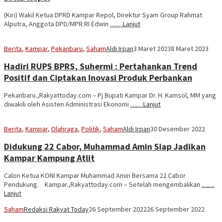
(Kiri) Wakil Ketua DPRD Kampar Repol, Direktur Syam Group Rahmat
Alputra, Anggota DPD/MPR RI Edwin
……Lanjut
Berita
,
Kampar
,
Pekanbaru
,
Saham
Aldi Irpan
3 Maret 2023
8 Maret 2023
Hadiri RUPS BPRS, Suhermi : Pertahankan Trend
Positif dan Ciptakan Inovasi Produk Perbankan
Pekanbaru.,Rakyattoday.com – Pj Bupati Kampar Dr. H. Kamsol, MM yang
diwakili oleh Asisten Administrasi Ekonomi
……Lanjut
Berita
,
Kampar
,
Olahraga
,
Politik
,
Saham
Aldi Irpan
30 Desember 2022
Didukung 22 Cabor, Muhammad Amin Siap Jadikan
Kampar Kampung Atlit
Calon Ketua KONI Kampar Muhammad Amin Bersama 22 Cabor
Pendukung. Kampar.,Rakyattoday.com – Setelah mengembalikan
……
Lanjut
Saham
Redaksi Rakyat Today
26 September 2022
26 September 2022