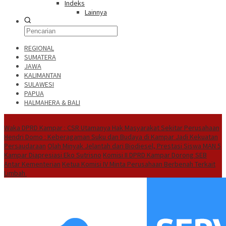
Indeks
Lainnya
REGIONAL
SUMATERA
JAWA
KALIMANTAN
SULAWESI
PAPUA
HALMAHERA & BALI
Hot News
Waka DPRD Kampar : CSR Utamanya Hak Masyarakat Sekitar Perusahaan
Hendri Domo : Keberagaman Suku dan Budaya di Kampar Jadi Kekuatan
Persaudaraan
Olah Minyak Jelantah dari Biodiesel, Prestasi Siswa MAN 5
Kampar Diapresiasi Eko Sutrisno
Komisi II DPRD Kampar Dorong SEB
Antar Kementerian
Ketua Komisi IV Minta Perusahaan Berbenah Terkait
Limbah