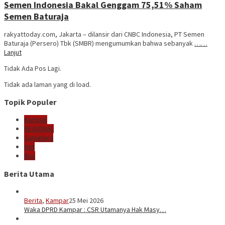
Semen Indonesia Bakal Genggam 75,51% Saham
Semen Baturaja
rakyattoday.com, Jakarta – dilansir dari CNBC Indonesia, PT Semen
Baturaja (Persero) Tbk (SMBR) mengumumkan bahwa sebanyak
……
Lanjut
Tidak Ada Pos Lagi.
Tidak ada laman yang di load.
Topik Populer
Kampar
REGIONAL
Sumatera
Hot
Bus
Berita Utama
Berita
,
Kampar
25 Mei 2026
Waka DPRD Kampar : CSR Utamanya Hak Masy…