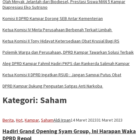
Olah Minyak Jelantah dari Biodiesel, Prestasi Siswa MAN 5 Kampar
Diapresiasi Eko Sutrisno
Komisi II DPRD Kampar Dorong SEB Antar Kementerian
Ketua Komisi IV Minta Perusahaan Berbenah Terkait Limbah
Ketua Komisi II Tony Hidayat Ketersediaan Obat Krusial Bagi RS
Polemik Warga dan Perusahaan, DPRD Kampar Tawarkan Solusi Terbaik
Aleg DPRD Kampar Fahmil Hadiri PKPS dan Rankerda Salimah Kampar
Ketua Komisi II DPRD Ingatkan RSUD : Jangan Sampai Putus Obat
DPRD Kampar Dukung Penguatan Satgas Anti Narkoba
Kategori:
Saham
Berita
,
Hot
,
Kampar
,
Saham
Aldi Irpan
14 Maret 2023
31 Maret 2023
Hadiri Grand Opening Syam Group, Ini Harapan Waka
DPRD Repol