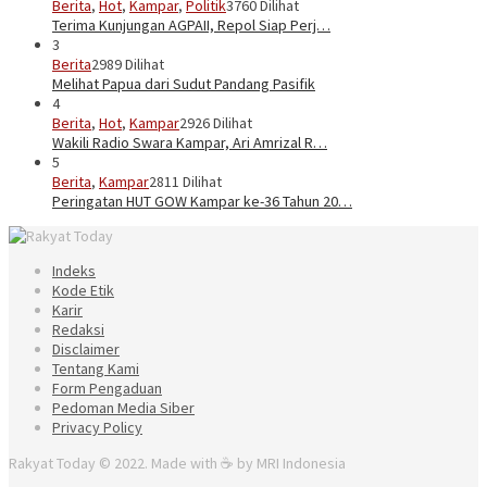
Berita
,
Hot
,
Kampar
,
Politik
3760 Dilihat
Terima Kunjungan AGPAII, Repol Siap Perj…
3
Berita
2989 Dilihat
Melihat Papua dari Sudut Pandang Pasifik
4
Berita
,
Hot
,
Kampar
2926 Dilihat
Wakili Radio Swara Kampar, Ari Amrizal R…
5
Berita
,
Kampar
2811 Dilihat
Peringatan HUT GOW Kampar ke-36 Tahun 20…
Indeks
Kode Etik
Karir
Redaksi
Disclaimer
Tentang Kami
Form Pengaduan
Pedoman Media Siber
Privacy Policy
Rakyat Today © 2022. Made with ☕ by MRI Indonesia