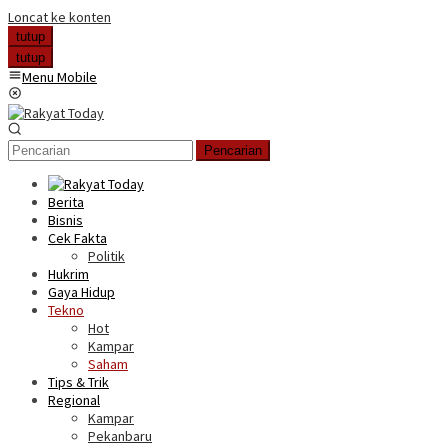
Loncat ke konten
tutup
tutup
Menu Mobile
Pencarian
Berita
Bisnis
Cek Fakta
Politik
Hukrim
Gaya Hidup
Tekno
Hot
Kampar
Saham
Tips & Trik
Regional
Kampar
Pekanbaru