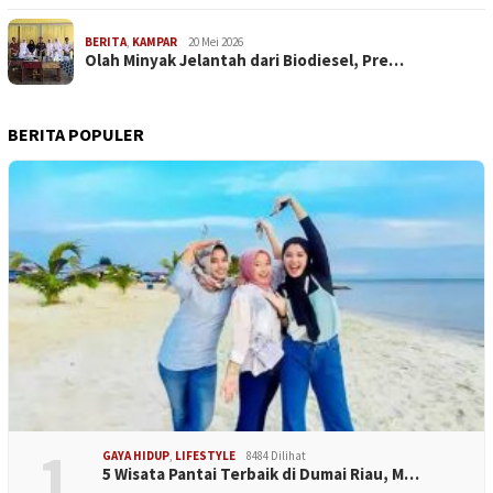
BERITA
,
KAMPAR
20 Mei 2026
Olah Minyak Jelantah dari Biodiesel, Pre…
BERITA POPULER
1
GAYA HIDUP
,
LIFESTYLE
8484 Dilihat
5 Wisata Pantai Terbaik di Dumai Riau, M…