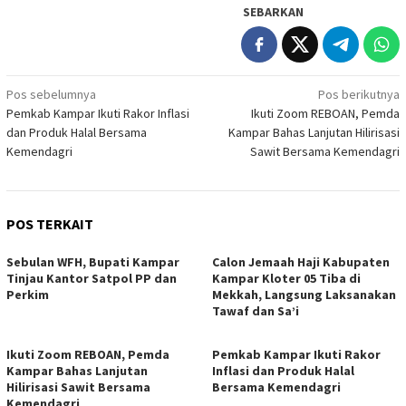
SEBARKAN
Navigasi
Pos sebelumnya
Pos berikutnya
Pemkab Kampar Ikuti Rakor Inflasi
Ikuti Zoom REBOAN, Pemda
pos
dan Produk Halal Bersama
Kampar Bahas Lanjutan Hilirisasi
Kemendagri
Sawit Bersama Kemendagri
POS TERKAIT
Sebulan WFH, Bupati Kampar
Calon Jemaah Haji Kabupaten
Tinjau Kantor Satpol PP dan
Kampar Kloter 05 Tiba di
Perkim
Mekkah, Langsung Laksanakan
Tawaf dan Sa’i
Ikuti Zoom REBOAN, Pemda
Pemkab Kampar Ikuti Rakor
Kampar Bahas Lanjutan
Inflasi dan Produk Halal
Hilirisasi Sawit Bersama
Bersama Kemendagri
Kemendagri