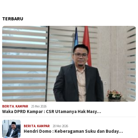
TERBARU
BERITA
,
KAMPAR
25 Mei 2026
Waka DPRD Kampar : CSR Utamanya Hak Masy…
BERITA
,
KAMPAR
20 Mei 2026
Hendri Domo : Keberagaman Suku dan Buday…