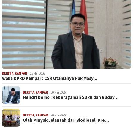
BERITA
,
KAMPAR
25 Mei 2026
Waka DPRD Kampar : CSR Utamanya Hak Masy…
BERITA
,
KAMPAR
20 Mei 2026
Hendri Domo : Keberagaman Suku dan Buday…
BERITA
,
KAMPAR
20 Mei 2026
Olah Minyak Jelantah dari Biodiesel, Pre…