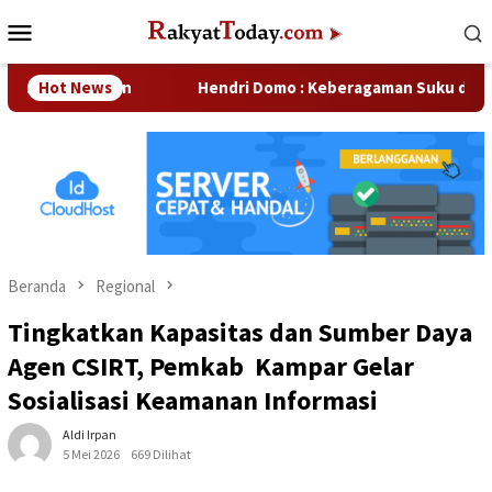
Loncat
Menu
ke
Mobile
konten
Perusahaan
Hot News
Hendri Domo : Keberagaman Suku dan Budaya 
Beranda
Regional
Tingkatkan Kapasitas dan Sumber Daya
Agen CSIRT, Pemkab Kampar Gelar
Sosialisasi Keamanan Informasi
Aldi Irpan
5 Mei 2026
669 Dilihat