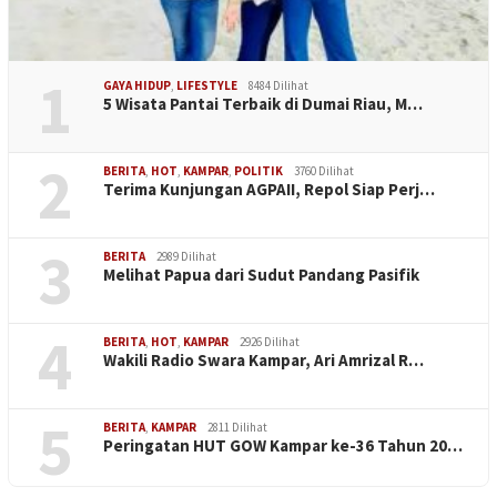
1
GAYA HIDUP
,
LIFESTYLE
8484 Dilihat
5 Wisata Pantai Terbaik di Dumai Riau, M…
2
BERITA
,
HOT
,
KAMPAR
,
POLITIK
3760 Dilihat
Terima Kunjungan AGPAII, Repol Siap Perj…
3
BERITA
2989 Dilihat
Melihat Papua dari Sudut Pandang Pasifik
4
BERITA
,
HOT
,
KAMPAR
2926 Dilihat
Wakili Radio Swara Kampar, Ari Amrizal R…
5
BERITA
,
KAMPAR
2811 Dilihat
Peringatan HUT GOW Kampar ke-36 Tahun 20…