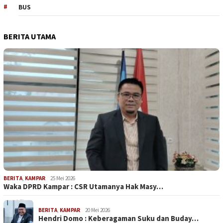
BUS
BERITA UTAMA
BERITA
,
KAMPAR
25 Mei 2026
Waka DPRD Kampar : CSR Utamanya Hak Masy…
BERITA
,
KAMPAR
20 Mei 2026
Hendri Domo : Keberagaman Suku dan Buday…