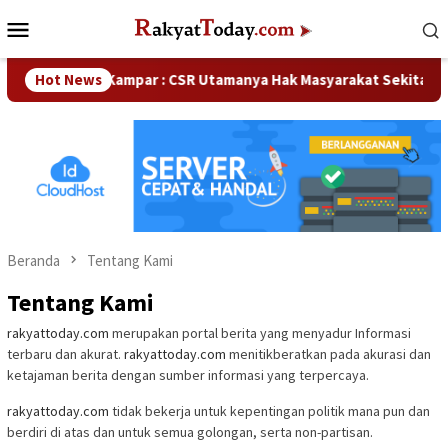
Loncat
Menu
ke
Mobile
konten
aka DPRD Kampar : CSR Utamanya Hak Masyarakat Sekitar Perus
Hot News
Beranda
Tentang Kami
Tentang Kami
rakyattoday.com
merupakan portal berita yang menyadur Informasi
terbaru dan akurat.
rakyattoday.com
menitikberatkan pada akurasi dan
ketajaman berita dengan sumber informasi yang terpercaya.
rakyattoday.com
tidak bekerja untuk kepentingan politik mana pun dan
berdiri di atas dan untuk semua golongan, serta non-partisan.