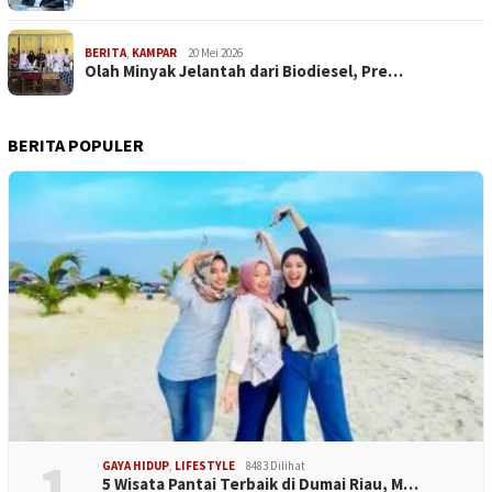
BERITA
,
KAMPAR
20 Mei 2026
Olah Minyak Jelantah dari Biodiesel, Pre…
BERITA POPULER
1
GAYA HIDUP
,
LIFESTYLE
8483 Dilihat
5 Wisata Pantai Terbaik di Dumai Riau, M…