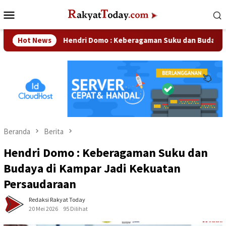
Loncat
Menu
ke
Mobile
konten
Hot News
Hendri Domo : Keberagaman Suku dan Budaya di Kampar 
Beranda
Berita
Hendri Domo : Keberagaman Suku dan
Budaya di Kampar Jadi Kekuatan
Persaudaraan
Redaksi Rakyat Today
20 Mei 2026
95 Dilihat