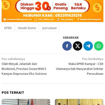
DPRD
Hendri Domo
persatuan
SEBARKAN
Navigasi
Pos sebelumnya
Pos berikutnya
Olah Minyak Jelantah dari
Waka DPRD Kampar : CSR
pos
Biodiesel, Prestasi Siswa MAN 5
Utamanya Hak Masyarakat Sekitar
Kampar Diapresiasi Eko Sutrisno
Perusahaan
POS TERKAIT