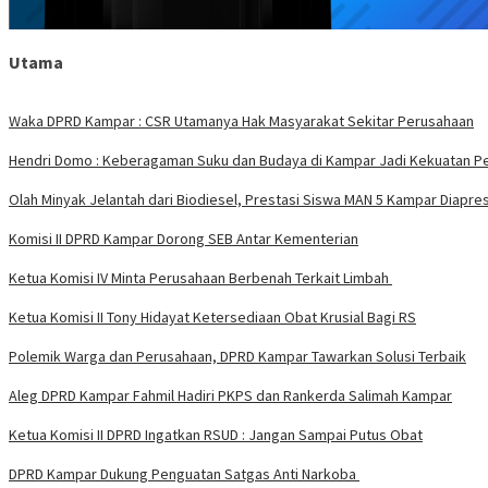
Utama
Waka DPRD Kampar : CSR Utamanya Hak Masyarakat Sekitar Perusahaan
Hendri Domo : Keberagaman Suku dan Budaya di Kampar Jadi Kekuatan P
Olah Minyak Jelantah dari Biodiesel, Prestasi Siswa MAN 5 Kampar Diapres
Komisi II DPRD Kampar Dorong SEB Antar Kementerian
Ketua Komisi IV Minta Perusahaan Berbenah Terkait Limbah
Ketua Komisi II Tony Hidayat Ketersediaan Obat Krusial Bagi RS
Polemik Warga dan Perusahaan, DPRD Kampar Tawarkan Solusi Terbaik
Aleg DPRD Kampar Fahmil Hadiri PKPS dan Rankerda Salimah Kampar
Ketua Komisi II DPRD Ingatkan RSUD : Jangan Sampai Putus Obat
DPRD Kampar Dukung Penguatan Satgas Anti Narkoba