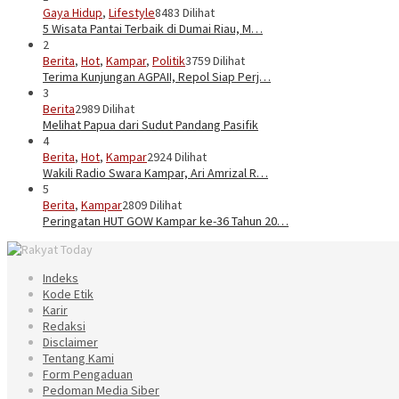
Gaya Hidup
,
Lifestyle
8483 Dilihat
5 Wisata Pantai Terbaik di Dumai Riau, M…
2
Berita
,
Hot
,
Kampar
,
Politik
3759 Dilihat
Terima Kunjungan AGPAII, Repol Siap Perj…
3
Berita
2989 Dilihat
Melihat Papua dari Sudut Pandang Pasifik
4
Berita
,
Hot
,
Kampar
2924 Dilihat
Wakili Radio Swara Kampar, Ari Amrizal R…
5
Berita
,
Kampar
2809 Dilihat
Peringatan HUT GOW Kampar ke-36 Tahun 20…
Indeks
Kode Etik
Karir
Redaksi
Disclaimer
Tentang Kami
Form Pengaduan
Pedoman Media Siber