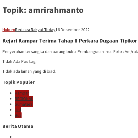
Topik:
amrirahmanto
Hukrim
Redaksi Rakyat Today
16 Desember 2022
Kejari Kampar Terima Tahap II Perkara Dugaan Tipik
Penyerahan tersangka dan barang bukti Pembangunan Irna. Foto : Am/r
Tidak Ada Pos Lagi.
Tidak ada laman yang di load.
Topik Populer
Kampar
REGIONAL
Sumatera
Hot
Bus
Berita Utama