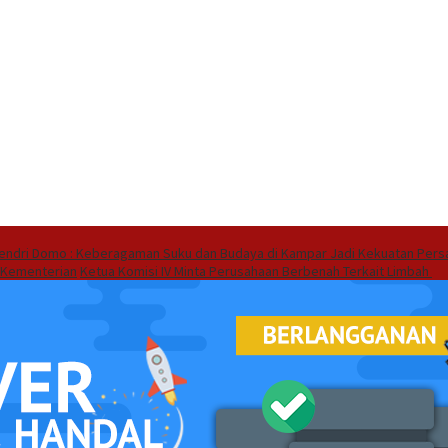
endri Domo : Keberagaman Suku dan Budaya di Kampar Jadi Kekuatan Pers
 Kementerian
Ketua Komisi IV Minta Perusahaan Berbenah Terkait Limbah