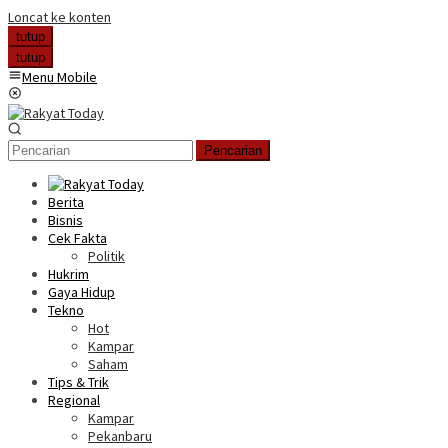
Loncat ke konten
tutup
tutup
Menu Mobile
Pencarian
Berita
Bisnis
Cek Fakta
Politik
Hukrim
Gaya Hidup
Tekno
Hot
Kampar
Saham
Tips & Trik
Regional
Kampar
Pekanbaru