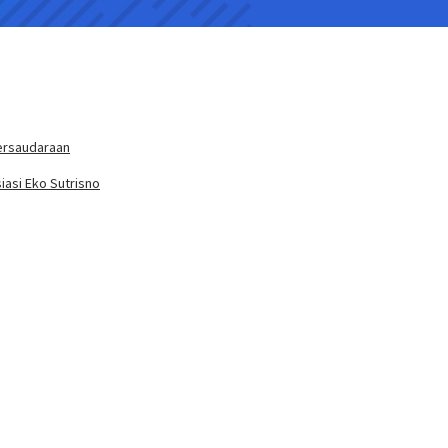
ersaudaraan
iasi Eko Sutrisno