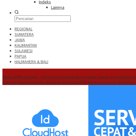
Indeks
Lainnya
REGIONAL
SUMATERA
JAWA
KALIMANTAN
SULAWESI
PAPUA
HALMAHERA & BALI
Hot News
Waka DPRD Kampar : CSR Utamanya Hak Masyarakat Sekitar Perusahaan
H
Kampar Diapresiasi Eko Sutrisno
Komisi II DPRD Kampar Dorong SEB Antar