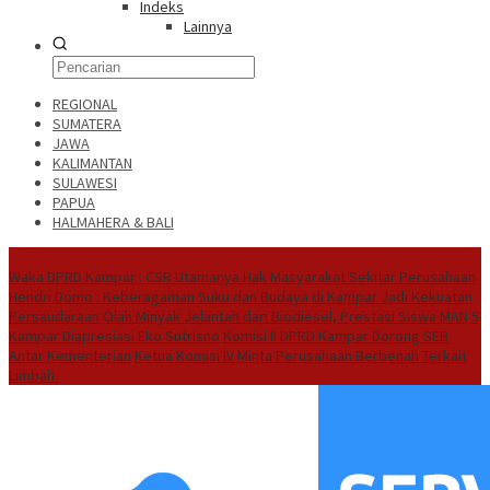
Indeks
Lainnya
REGIONAL
SUMATERA
JAWA
KALIMANTAN
SULAWESI
PAPUA
HALMAHERA & BALI
Hot News
Waka DPRD Kampar : CSR Utamanya Hak Masyarakat Sekitar Perusahaan
Hendri Domo : Keberagaman Suku dan Budaya di Kampar Jadi Kekuatan
Persaudaraan
Olah Minyak Jelantah dari Biodiesel, Prestasi Siswa MAN 5
Kampar Diapresiasi Eko Sutrisno
Komisi II DPRD Kampar Dorong SEB
Antar Kementerian
Ketua Komisi IV Minta Perusahaan Berbenah Terkait
Limbah