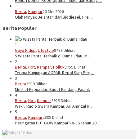
Hendri Domo : Keberagaman Suku dan Buday…
Berita
,
Kampar
20 Mei 2026
Olah Minyak Jelantah dari Biodiesel, Pre…
Berita Populer
1
Gaya Hidup
,
Lifestyle
8483 Dilihat
5 Wisata Pantai Terbaik di Dumai Riau, M…
2
Berita
,
Hot
,
Kampar
,
Politik
3759 Dilihat
Terima Kunjungan AGPAII, Repol Siap Perj…
3
Berita
2989 Dilihat
Melihat Papua dari Sudut Pandang Pasifik
4
Berita
,
Hot
,
Kampar
2925 Dilihat
Wakili Radio Swara Kampar, Ari Amrizal R…
5
Berita
,
Kampar
2809 Dilihat
Peringatan HUT GOW Kampar ke-36 Tahun 20…