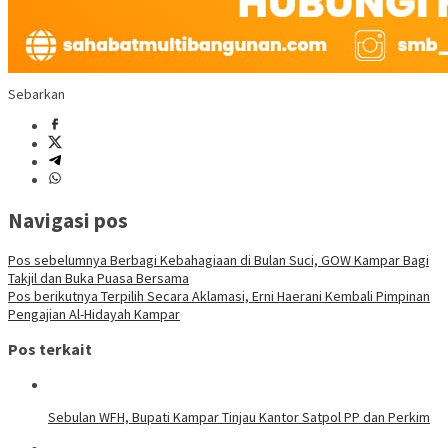
Sebarkan
Navigasi pos
Pos sebelumnya
Berbagi Kebahagiaan di Bulan Suci, GOW Kampar Bagi
Takjil dan Buka Puasa Bersama
Pos berikutnya
Terpilih Secara Aklamasi, Erni Haerani Kembali Pimpinan
Pengajian Al-Hidayah Kampar
Pos terkait
Sebulan WFH, Bupati Kampar Tinjau Kantor Satpol PP dan Perkim