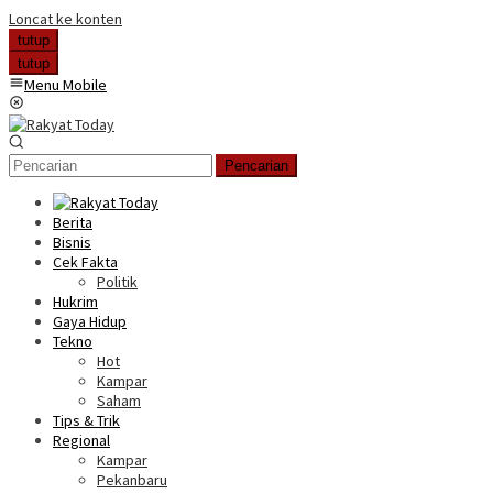
Loncat ke konten
tutup
tutup
Menu Mobile
Pencarian
Berita
Bisnis
Cek Fakta
Politik
Hukrim
Gaya Hidup
Tekno
Hot
Kampar
Saham
Tips & Trik
Regional
Kampar
Pekanbaru