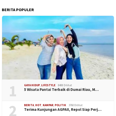
BERITA POPULER
1
GAYA HIDUP
,
LIFESTYLE
8488 Dilihat
5 Wisata Pantai Terbaik di Dumai Riau, M…
2
BERITA
,
HOT
,
KAMPAR
,
POLITIK
3760 Dilihat
Terima Kunjungan AGPAII, Repol Siap Perj…