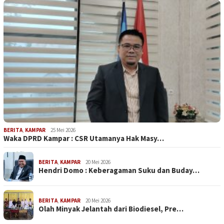
BERITA
,
KAMPAR
25 Mei 2026
Waka DPRD Kampar : CSR Utamanya Hak Masy…
BERITA
,
KAMPAR
20 Mei 2026
Hendri Domo : Keberagaman Suku dan Buday…
BERITA
,
KAMPAR
20 Mei 2026
Olah Minyak Jelantah dari Biodiesel, Pre…