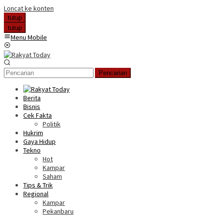
Loncat ke konten
tutup
tutup
Menu Mobile
Pencarian
Berita
Bisnis
Cek Fakta
Politik
Hukrim
Gaya Hidup
Tekno
Hot
Kampar
Saham
Tips & Trik
Regional
Kampar
Pekanbaru