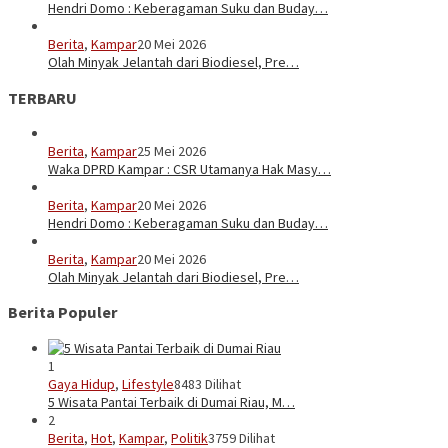
Hendri Domo : Keberagaman Suku dan Buday…
Berita
,
Kampar
20 Mei 2026
Olah Minyak Jelantah dari Biodiesel, Pre…
TERBARU
Berita
,
Kampar
25 Mei 2026
Waka DPRD Kampar : CSR Utamanya Hak Masy…
Berita
,
Kampar
20 Mei 2026
Hendri Domo : Keberagaman Suku dan Buday…
Berita
,
Kampar
20 Mei 2026
Olah Minyak Jelantah dari Biodiesel, Pre…
Berita Populer
1
Gaya Hidup
,
Lifestyle
8483 Dilihat
5 Wisata Pantai Terbaik di Dumai Riau, M…
2
Berita
,
Hot
,
Kampar
,
Politik
3759 Dilihat