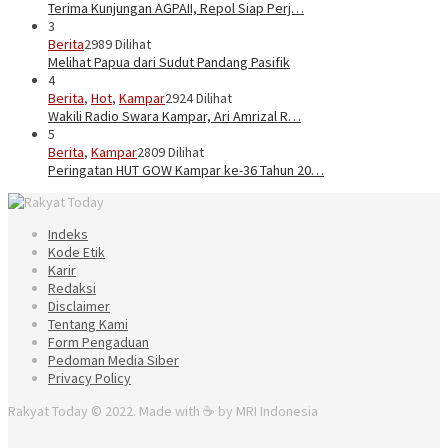
Terima Kunjungan AGPAII, Repol Siap Perj…
3
Berita
2989 Dilihat
Melihat Papua dari Sudut Pandang Pasifik
4
Berita
,
Hot
,
Kampar
2924 Dilihat
Wakili Radio Swara Kampar, Ari Amrizal R…
5
Berita
,
Kampar
2809 Dilihat
Peringatan HUT GOW Kampar ke-36 Tahun 20…
Indeks
Kode Etik
Karir
Redaksi
Disclaimer
Tentang Kami
Form Pengaduan
Pedoman Media Siber
Privacy Policy
Rakyat Today © 2022. Made with ☕ by MRI Indonesia