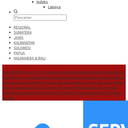
Indeks
Lainnya
REGIONAL
SUMATERA
JAWA
KALIMANTAN
SULAWESI
PAPUA
HALMAHERA & BALI
Hot News
Waka DPRD Kampar : CSR Utamanya Hak Masyarakat Sekitar Perusahaan
Hendri Domo : Keberagaman Suku dan Budaya di Kampar Jadi Kekuatan
Persaudaraan
Olah Minyak Jelantah dari Biodiesel, Prestasi Siswa MAN 5
Kampar Diapresiasi Eko Sutrisno
Komisi II DPRD Kampar Dorong SEB
Antar Kementerian
Ketua Komisi IV Minta Perusahaan Berbenah Terkait
Limbah