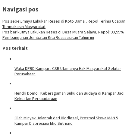
Navigasi pos
Pos sebelumnya
Lakukan Reses di Koto Damai, Repol Terima Ucapan
Terimakasih Masyarakat
Pos berikutnya
Lakukan Reses di Desa Muara Selaya, Repol: 99,99%
Pembangunan Jembatan Kita Realisasikan Tahun ini
Pos terkait
Waka DPRD Kampar : CSR Utamanya Hak Masyarakat Sekitar
Perusahaan
Hendri Domo : Keberagaman Suku dan Budaya di Kampar Jadi
Kekuatan Persaudaraan
Olah Minyak Jelantah dari Biodiesel, Prestasi Siswa MAN 5
Kampar Diapresiasi Eko Sutrisno