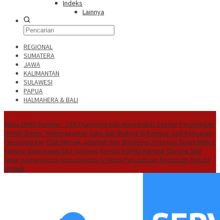
Indeks
Lainnya
REGIONAL
SUMATERA
JAWA
KALIMANTAN
SULAWESI
PAPUA
HALMAHERA & BALI
Hot News
Waka DPRD Kampar : CSR Utamanya Hak Masyarakat Sekitar Perusahaan
Hendri Domo : Keberagaman Suku dan Budaya di Kampar Jadi Kekuatan
Persaudaraan
Olah Minyak Jelantah dari Biodiesel, Prestasi Siswa MAN 5
Kampar Diapresiasi Eko Sutrisno
Komisi II DPRD Kampar Dorong SEB
Antar Kementerian
Ketua Komisi IV Minta Perusahaan Berbenah Terkait
Limbah