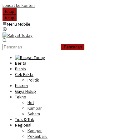
Loncat ke konten
tutup
tutup
Menu Mobile
Pencarian
Berita
Bisnis
Cek Fakta
Politik
Hukrim
Gaya Hidup
Tekno
Hot
Kampar
Saham
Tips & Trik
Regional
Kampar
Pekanbaru