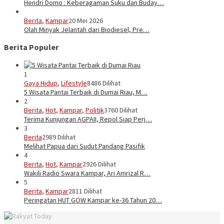
Hendri Domo : Keberagaman Suku dan Buday…
Berita
,
Kampar
20 Mei 2026
Olah Minyak Jelantah dari Biodiesel, Pre…
Berita Populer
1
Gaya Hidup
,
Lifestyle
8486 Dilihat
5 Wisata Pantai Terbaik di Dumai Riau, M…
2
Berita
,
Hot
,
Kampar
,
Politik
3760 Dilihat
Terima Kunjungan AGPAII, Repol Siap Perj…
3
Berita
2989 Dilihat
Melihat Papua dari Sudut Pandang Pasifik
4
Berita
,
Hot
,
Kampar
2926 Dilihat
Wakili Radio Swara Kampar, Ari Amrizal R…
5
Berita
,
Kampar
2811 Dilihat
Peringatan HUT GOW Kampar ke-36 Tahun 20…