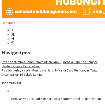
Sebarkan
Navigasi pos
Pos sebelumnya
Sambut Ramadhan 1445 H, Kepala Bapenda Kampar
Bantu Petugas Kebersihan
Pos berikutnya
Hadiri Peringatan Isra’ Mi’raj di Desa Rumbio, Ini Yang
Disampaikan Pj Sekda Kampar
Pos terkait
Sebulan WFH, Bupati Kampar Tinjau Kantor Satpol PP dan Perkim