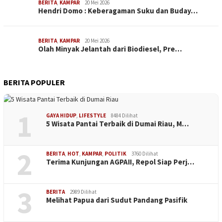
BERITA
,
KAMPAR
20 Mei 2026
Hendri Domo : Keberagaman Suku dan Buday…
BERITA
,
KAMPAR
20 Mei 2026
Olah Minyak Jelantah dari Biodiesel, Pre…
BERITA POPULER
1
GAYA HIDUP
,
LIFESTYLE
8484 Dilihat
5 Wisata Pantai Terbaik di Dumai Riau, M…
2
BERITA
,
HOT
,
KAMPAR
,
POLITIK
3760 Dilihat
Terima Kunjungan AGPAII, Repol Siap Perj…
3
BERITA
2989 Dilihat
Melihat Papua dari Sudut Pandang Pasifik