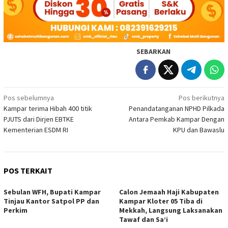
SEBARKAN
Navigasi
Pos sebelumnya
Pos berikutnya
Kampar terima Hibah 400 titik
Penandatanganan NPHD Pilkada
pos
PJUTS dari Dirjen EBTKE
Antara Pemkab Kampar Dengan
Kementerian ESDM RI
KPU dan Bawaslu
POS TERKAIT
Sebulan WFH, Bupati Kampar
Calon Jemaah Haji Kabupaten
Tinjau Kantor Satpol PP dan
Kampar Kloter 05 Tiba di
Perkim
Mekkah, Langsung Laksanakan
Tawaf dan Sa’i