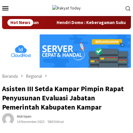
Loncat
Menu
ke
Mobile
konten
ar Perusahaan
Hot News
Hendri Domo : Keberagaman Suku dan Bud
Beranda
Regional
Asisten III Setda Kampar Pimpin Rapat
Penyusunan Evaluasi Jabatan
Pemerintah Kabupaten Kampar
Aldi Irpan
14 November 2023
584 Dilihat