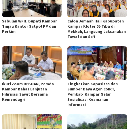
Sebulan WFH, Bupati Kampar
Calon Jemaah Haji Kabupaten
Tinjau Kantor Satpol PP dan
Kampar Kloter 05 Tiba di
Perkim
Mekkah, Langsung Laksanakan
Tawaf dan Sa’i
Ikuti Zoom REBOAN, Pemda
Tingkatkan Kapasitas dan
Kampar Bahas Lanjutan
Sumber Daya Agen CSIRT,
Hilirisasi Sawit Bersama
Pemkab Kampar Gelar
Kemendagri
Sosialisasi Keamanan
Informasi