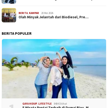
BERITA
,
KAMPAR
20 Mei 2026
Olah Minyak Jelantah dari Biodiesel, Pre…
BERITA POPULER
GAYA HIDUP
,
LIFESTYLE
8484 Dilihat
5 Wisata Pantai Terbaik di Dumai Riau, M…