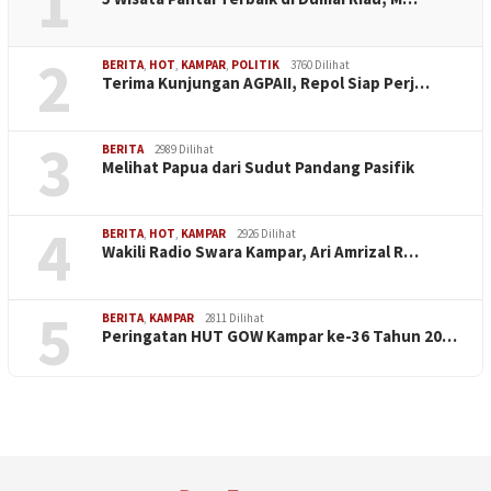
1
2
BERITA
,
HOT
,
KAMPAR
,
POLITIK
3760 Dilihat
Terima Kunjungan AGPAII, Repol Siap Perj…
3
BERITA
2989 Dilihat
Melihat Papua dari Sudut Pandang Pasifik
4
BERITA
,
HOT
,
KAMPAR
2926 Dilihat
Wakili Radio Swara Kampar, Ari Amrizal R…
5
BERITA
,
KAMPAR
2811 Dilihat
Peringatan HUT GOW Kampar ke-36 Tahun 20…