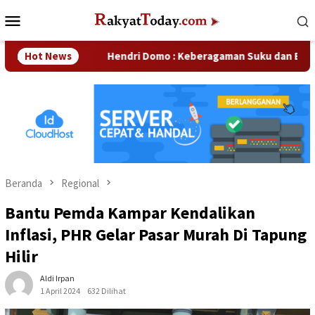
Loncat
Menu
ke
Mobile
konten
aan
Hot News
Hendri Domo : Keberagaman Suku dan Budaya di Kam
Beranda
Regional
Bantu Pemda Kampar Kendalikan
Inflasi, PHR Gelar Pasar Murah Di Tapung
Hilir
Aldi Irpan
1 April 2024
632 Dilihat