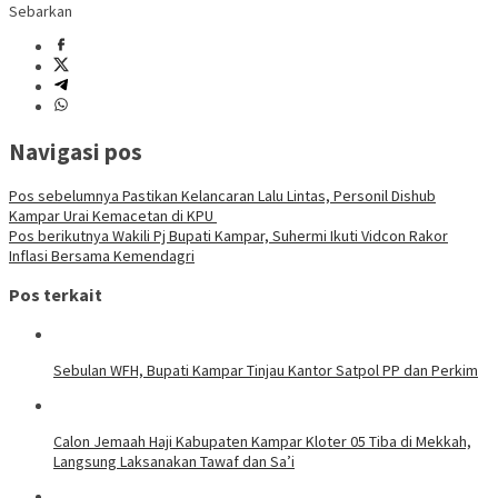
Sebarkan
Navigasi pos
Pos sebelumnya
Pastikan Kelancaran Lalu Lintas, Personil Dishub
Kampar Urai Kemacetan di KPU
Pos berikutnya
Wakili Pj Bupati Kampar, Suhermi Ikuti Vidcon Rakor
Inflasi Bersama Kemendagri
Pos terkait
Sebulan WFH, Bupati Kampar Tinjau Kantor Satpol PP dan Perkim
Calon Jemaah Haji Kabupaten Kampar Kloter 05 Tiba di Mekkah,
Langsung Laksanakan Tawaf dan Sa’i