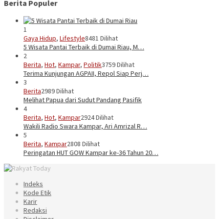
Berita Populer
1
Gaya Hidup
,
Lifestyle
8481 Dilihat
5 Wisata Pantai Terbaik di Dumai Riau, M…
2
Berita
,
Hot
,
Kampar
,
Politik
3759 Dilihat
Terima Kunjungan AGPAII, Repol Siap Perj…
3
Berita
2989 Dilihat
Melihat Papua dari Sudut Pandang Pasifik
4
Berita
,
Hot
,
Kampar
2924 Dilihat
Wakili Radio Swara Kampar, Ari Amrizal R…
5
Berita
,
Kampar
2808 Dilihat
Peringatan HUT GOW Kampar ke-36 Tahun 20…
Indeks
Kode Etik
Karir
Redaksi
Disclaimer