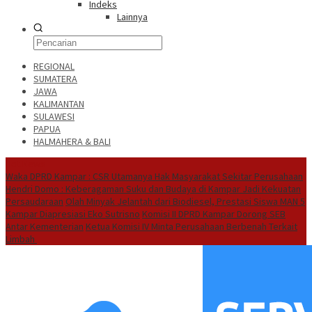
Indeks
Lainnya
REGIONAL
SUMATERA
JAWA
KALIMANTAN
SULAWESI
PAPUA
HALMAHERA & BALI
Hot News
Waka DPRD Kampar : CSR Utamanya Hak Masyarakat Sekitar Perusahaan
Hendri Domo : Keberagaman Suku dan Budaya di Kampar Jadi Kekuatan
Persaudaraan
Olah Minyak Jelantah dari Biodiesel, Prestasi Siswa MAN 5
Kampar Diapresiasi Eko Sutrisno
Komisi II DPRD Kampar Dorong SEB
Antar Kementerian
Ketua Komisi IV Minta Perusahaan Berbenah Terkait
Limbah