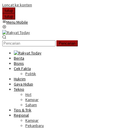
Loncat ke konten
tutup
tutup
Menu Mobile
Pencarian
Berita
Bisnis
Cek Fakta
Politik
Hukrim
Gaya Hidup
Tekno
Hot
Kampar
Saham
Tips & Trik
Regional
Kampar
Pekanbaru