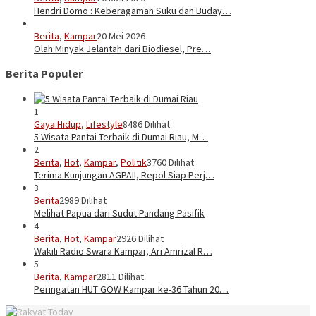
Hendri Domo : Keberagaman Suku dan Buday…
Berita
,
Kampar
20 Mei 2026
Olah Minyak Jelantah dari Biodiesel, Pre…
Berita Populer
1
Gaya Hidup
,
Lifestyle
8486 Dilihat
5 Wisata Pantai Terbaik di Dumai Riau, M…
2
Berita
,
Hot
,
Kampar
,
Politik
3760 Dilihat
Terima Kunjungan AGPAII, Repol Siap Perj…
3
Berita
2989 Dilihat
Melihat Papua dari Sudut Pandang Pasifik
4
Berita
,
Hot
,
Kampar
2926 Dilihat
Wakili Radio Swara Kampar, Ari Amrizal R…
5
Berita
,
Kampar
2811 Dilihat
Peringatan HUT GOW Kampar ke-36 Tahun 20…