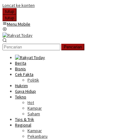
Loncat ke konten
tutup
tutup
Menu Mobile
Pencarian
Berita
Bisnis
Cek Fakta
Politik
Hukrim
Gaya Hidup
Tekno
Hot
Kampar
Saham
Tips & Trik
Regional
Kampar
Pekanbaru