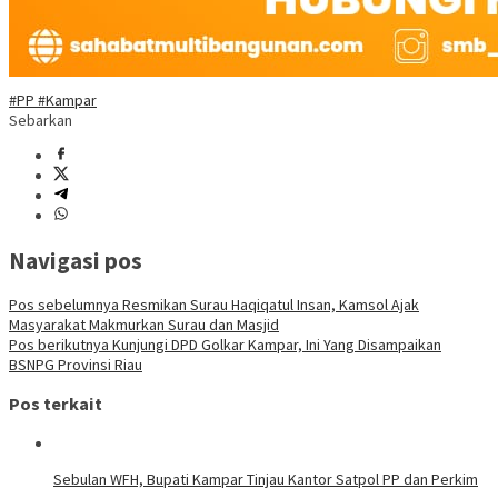
#PP #Kampar
Sebarkan
Navigasi pos
Pos sebelumnya
Resmikan Surau Haqiqatul Insan, Kamsol Ajak
Masyarakat Makmurkan Surau dan Masjid
Pos berikutnya
Kunjungi DPD Golkar Kampar, Ini Yang Disampaikan
BSNPG Provinsi Riau
Pos terkait
Sebulan WFH, Bupati Kampar Tinjau Kantor Satpol PP dan Perkim