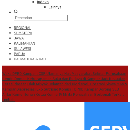
Indeks
Lainnya
REGIONAL
SUMATERA
JAWA
KALIMANTAN
SULAWESI
PAPUA
HALMAHERA & BALI
Hot News
Waka DPRD Kampar : CSR Utamanya Hak Masyarakat Sekitar Perusahaan
Hendri Domo : Keberagaman Suku dan Budaya di Kampar Jadi Kekuatan
Persaudaraan
Olah Minyak Jelantah dari Biodiesel, Prestasi Siswa MAN 5
Kampar Diapresiasi Eko Sutrisno
Komisi II DPRD Kampar Dorong SEB
Antar Kementerian
Ketua Komisi IV Minta Perusahaan Berbenah Terkait
Limbah