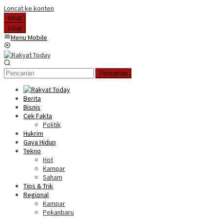
Loncat ke konten
tutup
tutup
Menu Mobile
Pencarian
Berita
Bisnis
Cek Fakta
Politik
Hukrim
Gaya Hidup
Tekno
Hot
Kampar
Saham
Tips & Trik
Regional
Kampar
Pekanbaru