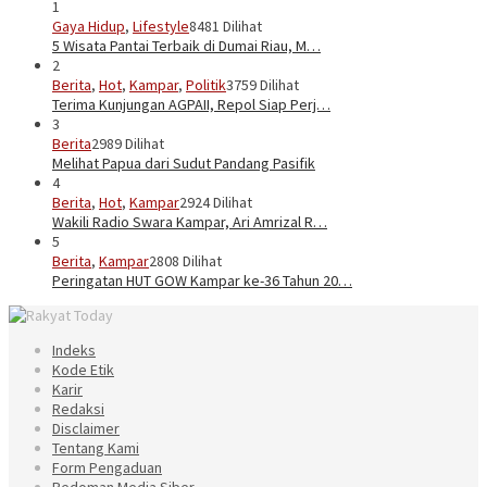
1
Gaya Hidup
,
Lifestyle
8481 Dilihat
5 Wisata Pantai Terbaik di Dumai Riau, M…
2
Berita
,
Hot
,
Kampar
,
Politik
3759 Dilihat
Terima Kunjungan AGPAII, Repol Siap Perj…
3
Berita
2989 Dilihat
Melihat Papua dari Sudut Pandang Pasifik
4
Berita
,
Hot
,
Kampar
2924 Dilihat
Wakili Radio Swara Kampar, Ari Amrizal R…
5
Berita
,
Kampar
2808 Dilihat
Peringatan HUT GOW Kampar ke-36 Tahun 20…
Indeks
Kode Etik
Karir
Redaksi
Disclaimer
Tentang Kami
Form Pengaduan
Pedoman Media Siber