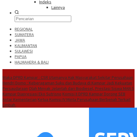
Indeks
Lainnya
REGIONAL
SUMATERA
JAWA
KALIMANTAN
SULAWESI
PAPUA
HALMAHERA & BALI
Hot News
Waka DPRD Kampar : CSR Utamanya Hak Masyarakat Sekitar Perusahaan
Hendri Domo : Keberagaman Suku dan Budaya di Kampar Jadi Kekuatan
Persaudaraan
Olah Minyak Jelantah dari Biodiesel, Prestasi Siswa MAN 5
Kampar Diapresiasi Eko Sutrisno
Komisi II DPRD Kampar Dorong SEB
Antar Kementerian
Ketua Komisi IV Minta Perusahaan Berbenah Terkait
Limbah