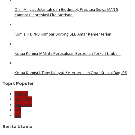
Olah Minyak Jelantah dari Biodiesel, Prestasi Siswa MAN 5
Kampar Diapresiasi Eko Sutrisno
Komisi II DPRD Kampar Dorong SEB Antar Kementerian
Ketua Komisi IV Minta Perusahaan Berbenah Terkait Limbah
Ketua Komisi II Tony Hidayat Ketersediaan Obat Krusial Bagi RS
Topik Populer
Kampar
REGIONAL
Sumatera
Hot
Bus
Berita Utama