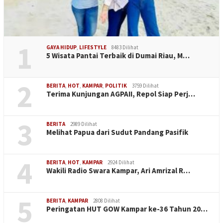
1
GAYA HIDUP
,
LIFESTYLE
8483 Dilihat
5 Wisata Pantai Terbaik di Dumai Riau, M…
2
BERITA
,
HOT
,
KAMPAR
,
POLITIK
3759 Dilihat
Terima Kunjungan AGPAII, Repol Siap Perj…
3
BERITA
2989 Dilihat
Melihat Papua dari Sudut Pandang Pasifik
4
BERITA
,
HOT
,
KAMPAR
2924 Dilihat
Wakili Radio Swara Kampar, Ari Amrizal R…
5
BERITA
,
KAMPAR
2808 Dilihat
Peringatan HUT GOW Kampar ke-36 Tahun 20…