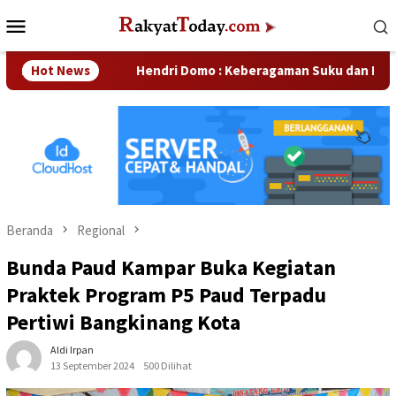
Loncat
Menu
ke
Mobile
konten
haan
Hot News
Hendri Domo : Keberagaman Suku dan Budaya di Kam
Beranda
Regional
Bunda Paud Kampar Buka Kegiatan
Praktek Program P5 Paud Terpadu
Pertiwi Bangkinang Kota
Aldi Irpan
13 September 2024
500 Dilihat