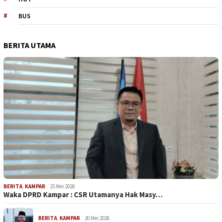
BUS
BERITA UTAMA
BERITA
,
KAMPAR
25 Mei 2026
Waka DPRD Kampar : CSR Utamanya Hak Masy…
BERITA
,
KAMPAR
20 Mei 2026