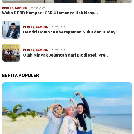
BERITA
,
KAMPAR
25 Mei 2026
Waka DPRD Kampar : CSR Utamanya Hak Masy…
BERITA
,
KAMPAR
20 Mei 2026
Hendri Domo : Keberagaman Suku dan Buday…
BERITA
,
KAMPAR
20 Mei 2026
Olah Minyak Jelantah dari Biodiesel, Pre…
BERITA POPULER