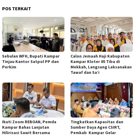
POS TERKAIT
Sebulan WFH, Bupati Kampar
Calon Jemaah Haji Kabupaten
Tinjau Kantor Satpol PP dan
Kampar Kloter 05 Tiba di
Perkim
Mekkah, Langsung Laksanakan
Tawaf dan Sa’i
Ikuti Zoom REBOAN, Pemda
Tingkatkan Kapasitas dan
Kampar Bahas Lanjutan
Sumber Daya Agen CSIRT,
Hilirisasi Sawit Bersama
Pemkab Kampar Gelar