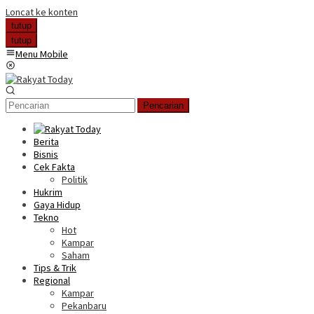
Loncat ke konten
tutup
tutup
Menu Mobile
Pencarian
Berita
Bisnis
Cek Fakta
Politik
Hukrim
Gaya Hidup
Tekno
Hot
Kampar
Saham
Tips & Trik
Regional
Kampar
Pekanbaru