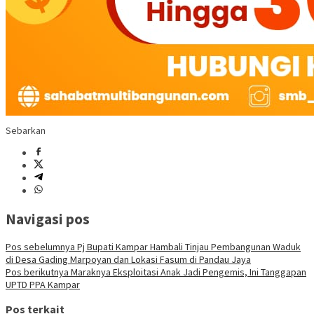
Sebarkan
Navigasi pos
Pos sebelumnya
Pj Bupati Kampar Hambali Tinjau Pembangunan Waduk
di Desa Gading Marpoyan dan Lokasi Fasum di Pandau Jaya
Pos berikutnya
Maraknya Eksploitasi Anak Jadi Pengemis, Ini Tanggapan
UPTD PPA Kampar
Pos terkait