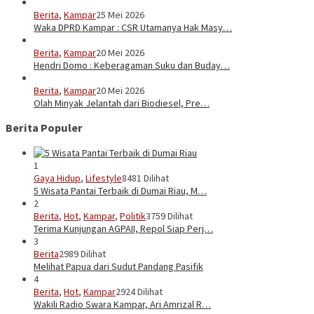
Berita
,
Kampar
25 Mei 2026
Waka DPRD Kampar : CSR Utamanya Hak Masy…
Berita
,
Kampar
20 Mei 2026
Hendri Domo : Keberagaman Suku dan Buday…
Berita
,
Kampar
20 Mei 2026
Olah Minyak Jelantah dari Biodiesel, Pre…
Berita Populer
1
Gaya Hidup
,
Lifestyle
8481 Dilihat
5 Wisata Pantai Terbaik di Dumai Riau, M…
2
Berita
,
Hot
,
Kampar
,
Politik
3759 Dilihat
Terima Kunjungan AGPAII, Repol Siap Perj…
3
Berita
2989 Dilihat
Melihat Papua dari Sudut Pandang Pasifik
4
Berita
,
Hot
,
Kampar
2924 Dilihat
Wakili Radio Swara Kampar, Ari Amrizal R…