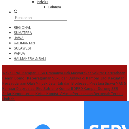
Indeks
Lainnya
REGIONAL
SUMATERA
JAWA
KALIMANTAN
SULAWESI
PAPUA
HALMAHERA & BALI
Hot News
Waka DPRD Kampar : CSR Utamanya Hak Masyarakat Sekitar Perusahaan
Hendri Domo : Keberagaman Suku dan Budaya di Kampar Jadi Kekuatan
Persaudaraan
Olah Minyak Jelantah dari Biodiesel, Prestasi Siswa MAN 5
Kampar Diapresiasi Eko Sutrisno
Komisi II DPRD Kampar Dorong SEB
Antar Kementerian
Ketua Komisi IV Minta Perusahaan Berbenah Terkait
Limbah