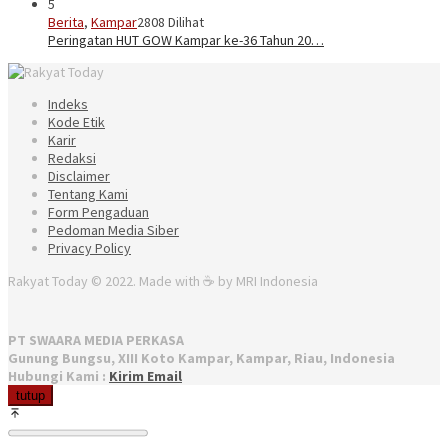
5
Berita
,
Kampar
2808 Dilihat
Peringatan HUT GOW Kampar ke-36 Tahun 20…
Indeks
Kode Etik
Karir
Redaksi
Disclaimer
Tentang Kami
Form Pengaduan
Pedoman Media Siber
Privacy Policy
Rakyat Today © 2022. Made with ☕ by MRI Indonesia
PT SWAARA MEDIA PERKASA
Gunung Bungsu, XIII Koto Kampar, Kampar, Riau, Indonesia
Hubungi Kami :
Kirim Email
tutup