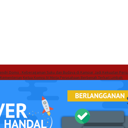
endri Domo : Keberagaman Suku dan Budaya di Kampar Jadi Kekuatan Pers
 Kementerian
Ketua Komisi IV Minta Perusahaan Berbenah Terkait Limbah