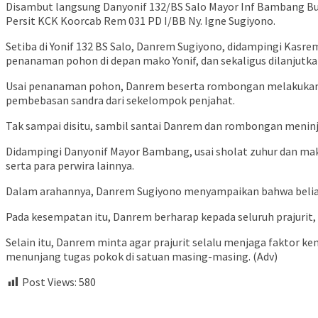
Disambut langsung Danyonif 132/BS Salo Mayor Inf Bambang Bud
Persit KCK Koorcab Rem 031 PD I/BB Ny. Igne Sugiyono.
Setiba di Yonif 132 BS Salo, Danrem Sugiyono, didampingi Kasrem
penanaman pohon di depan mako Yonif, dan sekaligus dilanjutk
Usai penanaman pohon, Danrem beserta rombongan melakukan pe
pembebasan sandra dari sekelompok penjahat.
Tak sampai disitu, sambil santai Danrem dan rombongan meninj
Didampingi Danyonif Mayor Bambang, usai sholat zuhur dan maka
serta para perwira lainnya.
Dalam arahannya, Danrem Sugiyono menyampaikan bahwa beliau o
Pada kesempatan itu, Danrem berharap kepada seluruh prajurit, u
Selain itu, Danrem minta agar prajurit selalu menjaga faktor ke
menunjang tugas pokok di satuan masing-masing. (Adv)
Post Views:
580