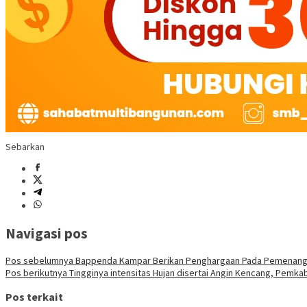
Sebarkan
Navigasi pos
Pos sebelumnya
Bappenda Kampar Berikan Penghargaan Pada Pemenang 
Pos berikutnya
Tingginya intensitas Hujan disertai Angin Kencang, Pem
Pos terkait