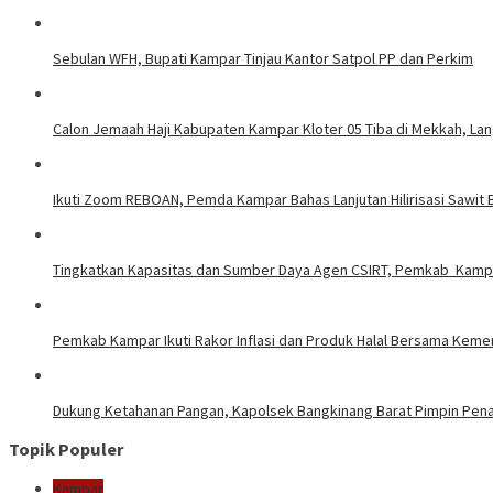
Sebulan WFH, Bupati Kampar Tinjau Kantor Satpol PP dan Perkim
Calon Jemaah Haji Kabupaten Kampar Kloter 05 Tiba di Mekkah, La
Ikuti Zoom REBOAN, Pemda Kampar Bahas Lanjutan Hilirisasi Sawi
Tingkatkan Kapasitas dan Sumber Daya Agen CSIRT, Pemkab Kampar
Pemkab Kampar Ikuti Rakor Inflasi dan Produk Halal Bersama Kem
Dukung Ketahanan Pangan, Kapolsek Bangkinang Barat Pimpin Pe
Topik Populer
Kampar