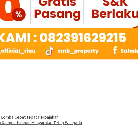
Lomba Cepat Tepat Perpajakan
kab Kampar Himbau Masyarakat Tetap Waspada