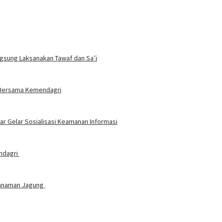
ngsung Laksanakan Tawaf dan Sa’i
t Bersama Kemendagri
 Gelar Sosialisasi Keamanan Informasi
endagri
nanaman Jagung