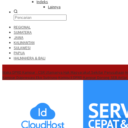
Indeks
Lainnya
REGIONAL
SUMATERA
JAWA
KALIMANTAN
SULAWESI
PAPUA
HALMAHERA & BALI
Hot News
Waka DPRD Kampar : CSR Utamanya Hak Masyarakat Sekitar Perusahaan
H
Kampar Diapresiasi Eko Sutrisno
Komisi II DPRD Kampar Dorong SEB Antar