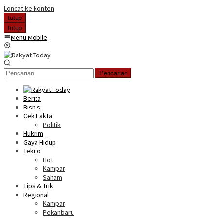
Loncat ke konten
tutup
tutup
Menu Mobile
Pencarian
Berita
Bisnis
Cek Fakta
Politik
Hukrim
Gaya Hidup
Tekno
Hot
Kampar
Saham
Tips & Trik
Regional
Kampar
Pekanbaru