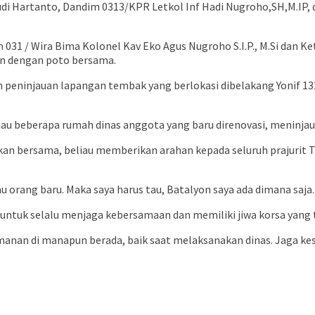
i Hartanto, Dandim 0313/KPR Letkol Inf Hadi Nugroho,SH,M.IP, d
 031 / Wira Bima Kolonel Kav Eko Agus Nugroho S.I.P., M.Si dan K
an dengan poto bersama.
ninjauan lapangan tembak yang berlokasi dibelakang Yonif 132/
au beberapa rumah dinas anggota yang baru direnovasi, meninja
n bersama, beliau memberikan arahan kepada seluruh prajurit TN
rang baru. Maka saya harus tau, Batalyon saya ada dimana saja
ntuk selalu menjaga kebersamaan dan memiliki jiwa korsa yang tin
manan di manapun berada, baik saat melaksanakan dinas. Jaga keseh