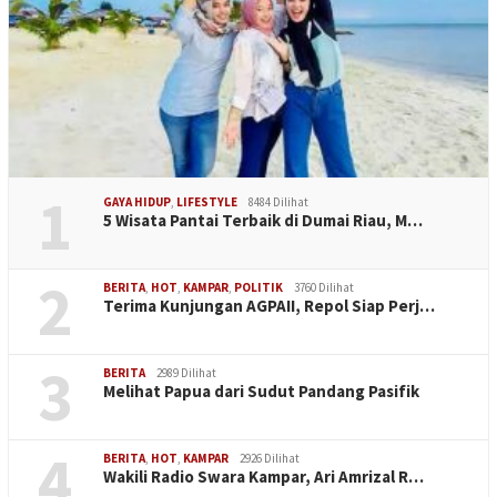
1
GAYA HIDUP
,
LIFESTYLE
8484 Dilihat
5 Wisata Pantai Terbaik di Dumai Riau, M…
2
BERITA
,
HOT
,
KAMPAR
,
POLITIK
3760 Dilihat
Terima Kunjungan AGPAII, Repol Siap Perj…
3
BERITA
2989 Dilihat
Melihat Papua dari Sudut Pandang Pasifik
4
BERITA
,
HOT
,
KAMPAR
2926 Dilihat
Wakili Radio Swara Kampar, Ari Amrizal R…