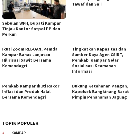
Tawaf dan Sa’i
Sebulan WFH, Bupati Kampar
Tinjau Kantor Satpol PP dan
Perkim
Ikuti Zoom REBOAN, Pemda
Tingkatkan Kapasitas dan
Kampar Bahas Lanjutan
Sumber Daya Agen CSIRT,
Hilirisasi Sawit Bersama
Pemkab Kampar Gelar
Kemendagri
Sosialisasi Keamanan
Informasi
Pemkab Kampar Ikuti Rakor
Dukung Ketahanan Pangan,
Inflasi dan Produk Halal
Kapolsek Bangkinang Barat
Bersama Kemendagri
Pimpin Penanaman Jagung
TOPIK POPULER
KAMPAR