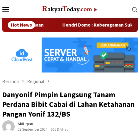
Loncat
Menu
ke
Mobile
konten
r Perusahaan
Hot News
Hendri Domo : Keberagaman Suku dan Buday
Beranda
Regional
Danyonif Pimpin Langsung Tanam
Perdana Bibit Cabai di Lahan Ketahanan
Pangan Yonif 132/BS
Aldi Irpan
27 September 2024
566 Dilihat