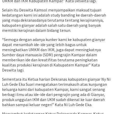
UMKM dan IKM Kabupaten Kampar.” Kata Deswita lagi.
Selain itu Deswita Kamsol menyampaikan maksud tujuan
kedatangan kami ini adalah study banding ke daerah-daerah
yang maju dekranasdanya terutama tentang kerajinannya,
kabupaten gianyar adalah salah satu daerah yang banyak
memiliki kerajinan dalam bidang tenun.
“Semoga dengan adanya kunker kami ke kabupaten gianyar
dapat menambah ide-ide yang lebih bagus untuk
meningkatkan UMKM dan IKM, juga dapat meningkatnya
Sumber daya manuasia (SDM) pengrajin Kampar dalam
memberikan ide dan kreatifitas terutama peningkatan
kualitas produksi kerajinan di Kabupatem Kampar” Kata
Deswita lagi.
Sementara itu Ketua harian Dekranas kabupaten gianyar Ny Ni
Luh Gede Eka Suari mengatakan terimakasih atas kunjungan
keluarga kami dari kabupaten Kampar, kami sangat senang
berbagi ilmu atau ide-ide dari pengrajin yang ada di Gianyar,
produk unggulan IKM dan UKM sudah dikenal ke luar daerah
bahkan sampai keluar negeri” Kata Ni Luh Gede Eka.
Menyambut kedatangan Ketua Dekranasda Kampar, Ketua