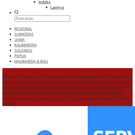
Indeks
Lainnya
REGIONAL
SUMATERA
JAWA
KALIMANTAN
SULAWESI
PAPUA
HALMAHERA & BALI
Hot News
Waka DPRD Kampar : CSR Utamanya Hak Masyarakat Sekitar Perusahaan
Hendri Domo : Keberagaman Suku dan Budaya di Kampar Jadi Kekuatan
Persaudaraan
Olah Minyak Jelantah dari Biodiesel, Prestasi Siswa MAN 5
Kampar Diapresiasi Eko Sutrisno
Komisi II DPRD Kampar Dorong SEB
Antar Kementerian
Ketua Komisi IV Minta Perusahaan Berbenah Terkait
Limbah