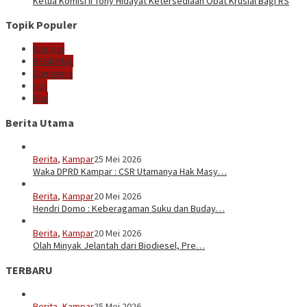
Ketua Komisi II Tony Hidayat Ketersediaan Obat Krusial Bagi RS
Topik Populer
Kampar
REGIONAL
Sumatera
Hot
Bus
Berita Utama
Berita
,
Kampar
25 Mei 2026
Waka DPRD Kampar : CSR Utamanya Hak Masy…
Berita
,
Kampar
20 Mei 2026
Hendri Domo : Keberagaman Suku dan Buday…
Berita
,
Kampar
20 Mei 2026
Olah Minyak Jelantah dari Biodiesel, Pre…
TERBARU
Berita
,
Kampar
25 Mei 2026