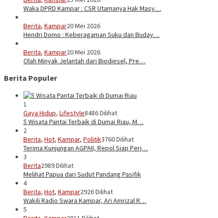
Waka DPRD Kampar : CSR Utamanya Hak Masy…
Berita
,
Kampar
20 Mei 2026
Hendri Domo : Keberagaman Suku dan Buday…
Berita
,
Kampar
20 Mei 2026
Olah Minyak Jelantah dari Biodiesel, Pre…
Berita Populer
1
Gaya Hidup
,
Lifestyle
8486 Dilihat
5 Wisata Pantai Terbaik di Dumai Riau, M…
2
Berita
,
Hot
,
Kampar
,
Politik
3760 Dilihat
Terima Kunjungan AGPAII, Repol Siap Perj…
3
Berita
2989 Dilihat
Melihat Papua dari Sudut Pandang Pasifik
4
Berita
,
Hot
,
Kampar
2926 Dilihat
Wakili Radio Swara Kampar, Ari Amrizal R…
5
Berita
,
Kampar
2811 Dilihat