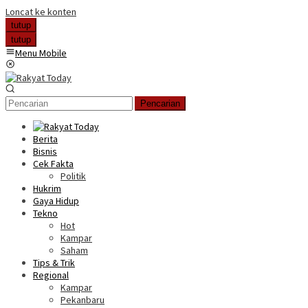
Loncat ke konten
tutup
tutup
Menu Mobile
Pencarian
Berita
Bisnis
Cek Fakta
Politik
Hukrim
Gaya Hidup
Tekno
Hot
Kampar
Saham
Tips & Trik
Regional
Kampar
Pekanbaru