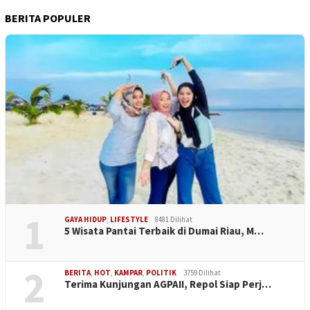
BERITA POPULER
1
GAYA HIDUP
,
LIFESTYLE
8481 Dilihat
5 Wisata Pantai Terbaik di Dumai Riau, M…
2
BERITA
,
HOT
,
KAMPAR
,
POLITIK
3759 Dilihat
Terima Kunjungan AGPAII, Repol Siap Perj…