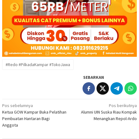
#Redo #PilkadaKampar #TokoJawa
SEBARKAN
Navigasi
Pos sebelumnya
Pos berikutnya
Ketua GOW Kampar Buka Pelatihan
Alumni UIN Suska Riau Kompak
pos
Pembuatan Hantaran Bagi
Menangkan Repol-Ardo
Anggota