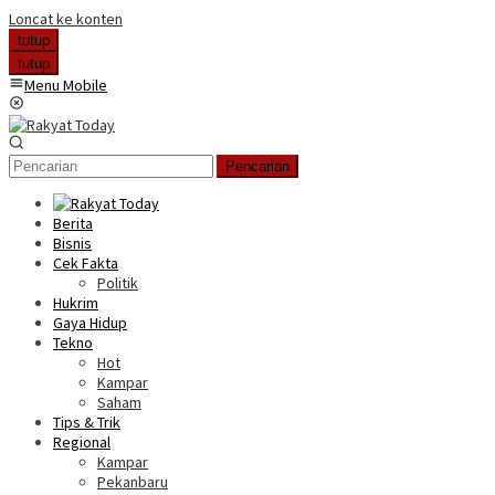
Loncat ke konten
tutup
tutup
Menu Mobile
Pencarian
Berita
Bisnis
Cek Fakta
Politik
Hukrim
Gaya Hidup
Tekno
Hot
Kampar
Saham
Tips & Trik
Regional
Kampar
Pekanbaru