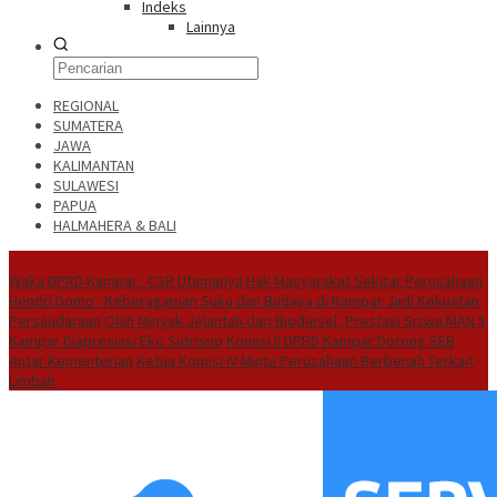
Indeks
Lainnya
REGIONAL
SUMATERA
JAWA
KALIMANTAN
SULAWESI
PAPUA
HALMAHERA & BALI
Hot News
Waka DPRD Kampar : CSR Utamanya Hak Masyarakat Sekitar Perusahaan
Hendri Domo : Keberagaman Suku dan Budaya di Kampar Jadi Kekuatan
Persaudaraan
Olah Minyak Jelantah dari Biodiesel, Prestasi Siswa MAN 5
Kampar Diapresiasi Eko Sutrisno
Komisi II DPRD Kampar Dorong SEB
Antar Kementerian
Ketua Komisi IV Minta Perusahaan Berbenah Terkait
Limbah