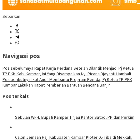
Sebarkan
Navigasi pos
Pos sebelumnya
Rapat Kerja Perdana Setelah Dilantik Menjadi Pj Ketua
TP PKK Kab. Kampar, Ini Yang Disampaikan Ny. Ricana Djayanti Hambali
Pos berikutnya
Ikut Andil Membantu Program Pemda, Pj Ketua TP-PKK
Kampar Lakukan Rapat Pemberian Bantuan Bencana Banjir
Pos terkait
Sebulan WFH, Bupati Kampar Tinjau Kantor Satpol PP dan Perkim
Calon Jemaah Haji Kabupaten Kampar Kloter 05 Tiba di Mekkah,