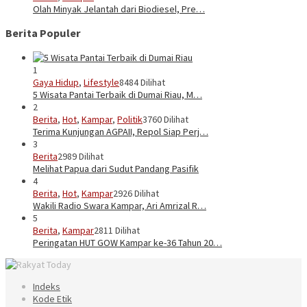
Olah Minyak Jelantah dari Biodiesel, Pre…
Berita Populer
1
Gaya Hidup
,
Lifestyle
8484 Dilihat
5 Wisata Pantai Terbaik di Dumai Riau, M…
2
Berita
,
Hot
,
Kampar
,
Politik
3760 Dilihat
Terima Kunjungan AGPAII, Repol Siap Perj…
3
Berita
2989 Dilihat
Melihat Papua dari Sudut Pandang Pasifik
4
Berita
,
Hot
,
Kampar
2926 Dilihat
Wakili Radio Swara Kampar, Ari Amrizal R…
5
Berita
,
Kampar
2811 Dilihat
Peringatan HUT GOW Kampar ke-36 Tahun 20…
Indeks
Kode Etik