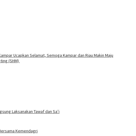
ab Kampar Ucapkan Selamat, Semoga Kampar dan Riau Makin Maju
eting (SHM)
ngsung Laksanakan Tawaf dan Sa’i
t Bersama Kemendagri