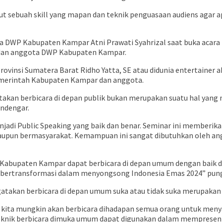
ut sebuah skill yang mapan dan teknik penguasaan audiens agar 
etua DWP Kabupaten Kampar Atni Prawati Syahrizal saat buka acar
s dan anggota DWP Kabupaten Kampar.
insi Sumatera Barat Ridho Yatta, SE atau didunia entertainer a
 Pemerintah Kabupaten Kampar dan anggota.
 berbicara di depan publik bukan merupakan suatu hal yang muda
endengar.
jadi Public Speaking yang baik dan benar. Seminar ini memberi
upun bermasyarakat. Kemampuan ini sangat dibutuhkan oleh ang
abupaten Kampar dapat berbicara di depan umum dengan baik dan
bertransformasi dalam menyongsong Indonesia Emas 2024” pun
takan berbicara di depan umum suka atau tidak suka merupakan 
at kita mungkin akan berbicara dihadapan semua orang untuk me
 teknik berbicara dimuka umum dapat digunakan dalam mempresent