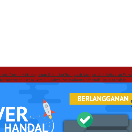
endri Domo : Keberagaman Suku dan Budaya di Kampar Jadi Kekuatan Pers
 Kementerian
Ketua Komisi IV Minta Perusahaan Berbenah Terkait Limbah