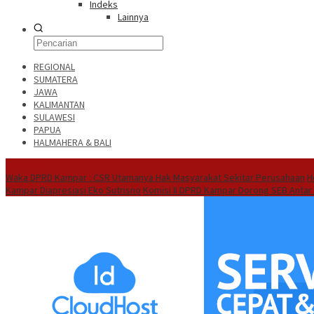
Indeks
Lainnya
REGIONAL
SUMATERA
JAWA
KALIMANTAN
SULAWESI
PAPUA
HALMAHERA & BALI
Hot News
Waka DPRD Kampar : CSR Utamanya Hak Masyarakat Sekitar Perusahaan
H
Kampar Diapresiasi Eko Sutrisno
Komisi II DPRD Kampar Dorong SEB Antar