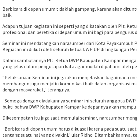
Berbicara di depan umum tidaklah gampang, karena akan ditunt
baik.
Adapun tujuan kegiatan ini seperti yang dikatakan oleh Plt. K
profesional dan beretika di depan umum ini bagi para penguru
Seminar ini mendatangkan narasumber dari Kota Payakumbuh Prov
Kegiatan ini diikuti oleh seluruh ketua DWP UP di lingkungan
Dalam sambutannya Plt. Ketua DWP Kabupaten Kampar mengatakan
yang jelas dalam pengucapan kata agar mudah dipahami oleh p
“Pelaksanaan Seminar ini juga akan menjelaskan bagaimana men
membangun juga menjalin komunikasi baik dalam organisasi ma
dengan masyarakat,” terangnya.
“Semoga dengan diadakannya seminar ini seluruh anggota DWP K
bukti bahwa DWP Kabupaten Kampar ke depannya akan mampu 
Dikesempatan itu juga saat memulai seminar, narasumber menga
“Berbicara di depan umum harus dikuasai karena pada suatu sa
tentang suatu hal yang diyakini,” ujar Ridho. Ditambahkannya,