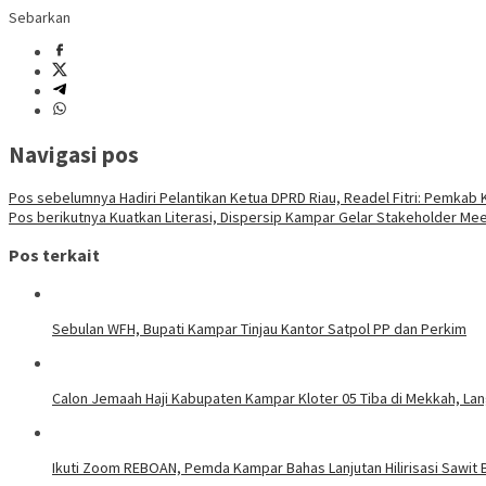
Sebarkan
Navigasi pos
Pos sebelumnya
Hadiri Pelantikan Ketua DPRD Riau, Readel Fitri: Pemk
Pos berikutnya
Kuatkan Literasi, Dispersip Kampar Gelar Stakeholder Me
Pos terkait
Sebulan WFH, Bupati Kampar Tinjau Kantor Satpol PP dan Perkim
Calon Jemaah Haji Kabupaten Kampar Kloter 05 Tiba di Mekkah, La
Ikuti Zoom REBOAN, Pemda Kampar Bahas Lanjutan Hilirisasi Sawi