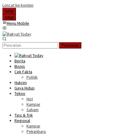
Loncat ke konten
tutup
tutup
Menu Mobile
Pencarian
Berita
Bisnis
Cek Fakta
Politik
Hukrim
Gaya Hidup
Tekno
Hot
Kampar
Saham
Tips & Trik
Regional
Kampar
Pekanbaru