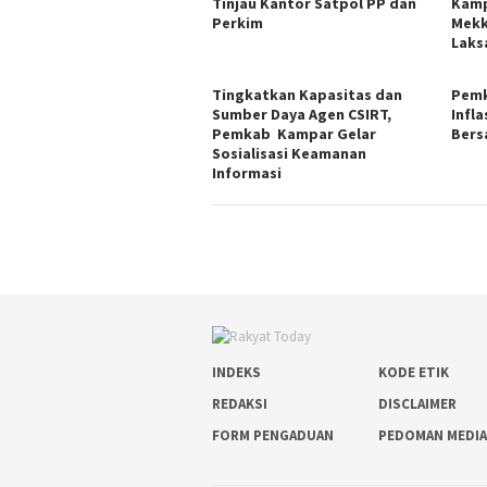
Tinjau Kantor Satpol PP dan
Kamp
Perkim
Mekk
Laks
Tingkatkan Kapasitas dan
Pemk
Sumber Daya Agen CSIRT,
Infla
Pemkab Kampar Gelar
Bers
Sosialisasi Keamanan
Informasi
INDEKS
KODE ETIK
REDAKSI
DISCLAIMER
FORM PENGADUAN
PEDOMAN MEDIA