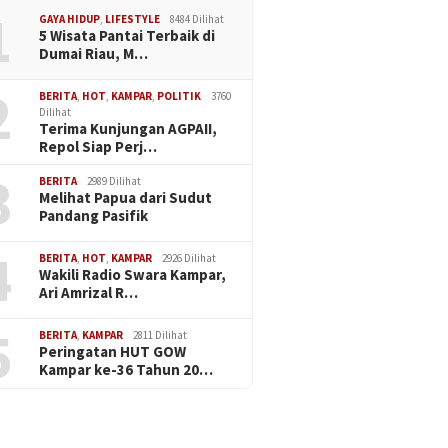
1
GAYA HIDUP
,
LIFESTYLE
8484 Dilihat
5 Wisata Pantai Terbaik di
Dumai Riau, M…
2
BERITA
,
HOT
,
KAMPAR
,
POLITIK
3760
Dilihat
Terima Kunjungan AGPAII,
Repol Siap Perj…
3
BERITA
2989 Dilihat
Melihat Papua dari Sudut
Pandang Pasifik
4
BERITA
,
HOT
,
KAMPAR
2926 Dilihat
Wakili Radio Swara Kampar,
Ari Amrizal R…
5
BERITA
,
KAMPAR
2811 Dilihat
Peringatan HUT GOW
Kampar ke-36 Tahun 20…