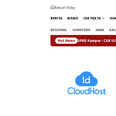
Loncat
tutup
ke
konten
BERITA
BISNIS
CEK FAKTA
HU
REGIONAL
SUMATERA
JAWA
KAL
Waka DPRD Kampar : CSR Utamanya Hak
Hot News