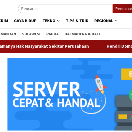
Pencaria
KRIM
GAYA HIDUP
TEKNO
TIPS & TRIK
REGIONAL
IMANTAN
SULAWESI
PAPUA
HALMAHERA & BALI
 Masyarakat Sekitar Perusahaan
Hendri Domo : Keberaga