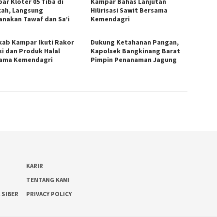
ar Kloter 05 Tiba di
Kampar Bahas Lanjutan
ah, Langsung
Hilirisasi Sawit Bersama
anakan Tawaf dan Sa’i
Kemendagri
ab Kampar Ikuti Rakor
Dukung Ketahanan Pangan,
si dan Produk Halal
Kapolsek Bangkinang Barat
ama Kemendagri
Pimpin Penanaman Jagung
KARIR
TENTANG KAMI
 SIBER
PRIVACY POLICY