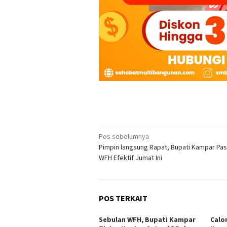
Navigasi
Pos sebelumnya
Pimpin langsung Rapat, Bupati Kampar Pas
pos
WFH Efektif Jumat Ini
POS TERKAIT
Sebulan WFH, Bupati Kampar
Calo