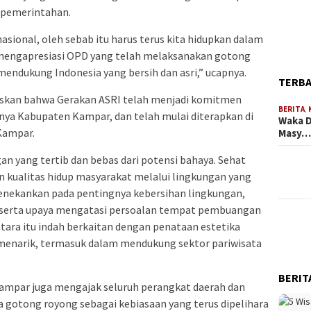
 pemerintahan.
ional, oleh sebab itu harus terus kita hidupkan dalam
 mengapresiasi OPD yang telah melaksanakan gotong
endukung Indonesia yang bersih dan asri,” ucapnya.
TERB
askan bahwa Gerakan ASRI telah menjadi komitmen
BERITA
,
nya Kabupaten Kampar, dan telah mulai diterapkan di
Waka D
Kampar.
Masy
n yang tertib dan bebas dari potensi bahaya. Sehat
 kualitas hidup masyarakat melalui lingkungan yang
menekankan pada pentingnya kebersihan lingkungan,
, serta upaya mengatasi persoalan tempat pembuangan
tara itu indah berkaitan dengan penataan estetika
 menarik, termasuk dalam mendukung sektor pariwisata
BERIT
ampar juga mengajak seluruh perangkat daerah dan
 gotong royong sebagai kebiasaan yang terus dipelihara