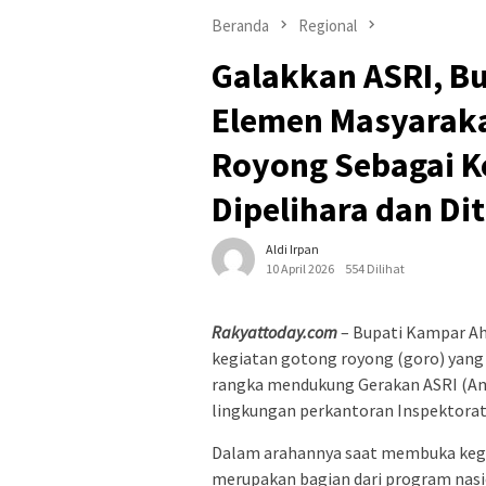
Beranda
Regional
Galakkan ASRI, B
Elemen Masyaraka
Royong Sebagai K
Dipelihara dan Di
Aldi Irpan
10 April 2026
554 Dilihat
Rakyattoday.com
– Bupati Kampar Ahm
kegiatan gotong royong (goro) yang
rangka mendukung Gerakan ASRI (Aman
lingkungan perkantoran Inspektora
Dalam arahannya saat membuka kegi
merupakan bagian dari program nasio