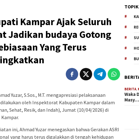
TOPIK
KA
upati Kampar Ajak Seluruh
RE
t Jadikan budaya Gotong
SU
ebiasaan Yang Terus
H
tingkatkan
B
BERIT
BERITA
,
Waka D
ad Yuzar, S.Sos., M.T. mengapresiasi pelaksanaan
Masy
 dilakukan oleh Inspektorat Kabupaten Kampar dalam
, Sehat, Resik, dan Indah), Jumat (10/04/2026) di
t Kampar.
atan ini, Ahmad Yuzar menegaskan bahwa Gerakan ASRI
nal yang harus terus digalakkan di tengah kehidupan