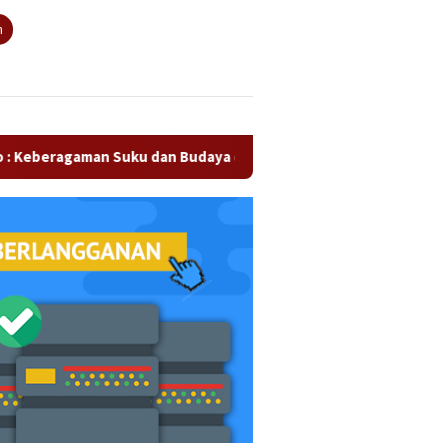
tutup
n
man Suku dan Budaya di Kampar Jadi Kekuatan Persaudaraan