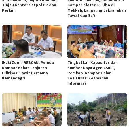
Tinjau Kantor Satpol PP dan
Kampar Kloter 05 Tiba di
Perkim
Mekkah, Langsung Laksanakan
Tawaf dan Sa’i
Ikuti Zoom REBOAN, Pemda
Tingkatkan Kapasitas dan
Kampar Bahas Lanjutan
Sumber Daya Agen CSIRT,
Hilirisasi Sawit Bersama
Pemkab Kampar Gelar
Kemendagri
Sosialisasi Keamanan
Informasi