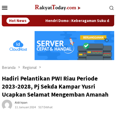
Loncat
Menu
ke
Mobile
konten
ahaan
Hot News
Hendri Domo : Keberagaman Suku dan Budaya di K
Beranda
Regional
Hadiri Pelantikan PWI Riau Periode
2023-2028, Pj Sekda Kampar Yusri
Ucapkan Selamat Mengemban Amanah
Aldi Irpan
11 Januari 2024
517 Dilihat