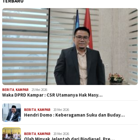
TERBARU
BERITA
,
KAMPAR
25 Mei 2026
Waka DPRD Kampar : CSR Utamanya Hak Masy…
BERITA
,
KAMPAR
20 Mei 2026
Hendri Domo : Keberagaman Suku dan Buday…
BERITA
,
KAMPAR
20 Mei 2026
Olah Minyak Jelantah dari Biodiesel, Pre…