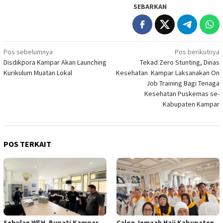
SEBARKAN
Navigasi
Pos sebelumnya
Pos berikutnya
Disdikpora Kampar Akan Launching
Tekad Zero Stunting, Dinas
pos
Kurikulum Muatan Lokal
Kesehatan Kampar Laksanakan On
Job Training Bagi Tenaga
Kesehatan Puskemas se-
Kabupaten Kampar
POS TERKAIT
Sebulan WFH, Bupati Kampar
Calon Jemaah Haji Kabupaten