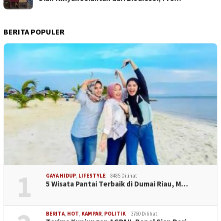
BERITA POPULER
1
GAYA HIDUP
,
LIFESTYLE
8485 Dilihat
5 Wisata Pantai Terbaik di Dumai Riau, M…
BERITA
,
HOT
,
KAMPAR
,
POLITIK
3760 Dilihat