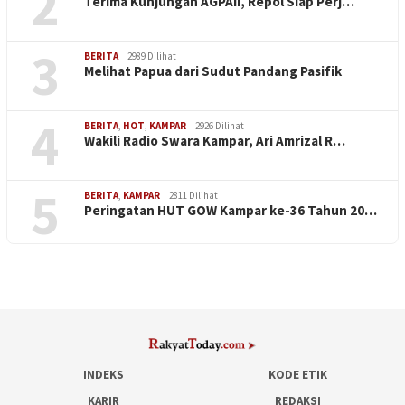
2
Terima Kunjungan AGPAII, Repol Siap Perj…
3
BERITA
2989 Dilihat
Melihat Papua dari Sudut Pandang Pasifik
4
BERITA
,
HOT
,
KAMPAR
2926 Dilihat
Wakili Radio Swara Kampar, Ari Amrizal R…
5
BERITA
,
KAMPAR
2811 Dilihat
Peringatan HUT GOW Kampar ke-36 Tahun 20…
INDEKS
KODE ETIK
KARIR
REDAKSI