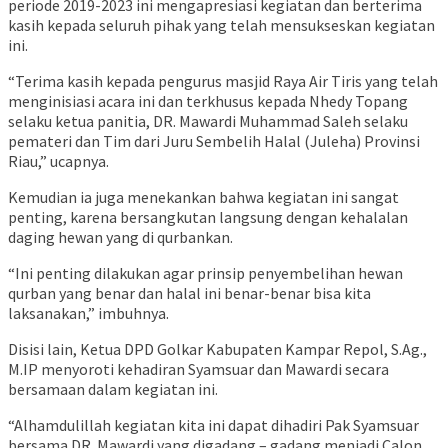
periode 2019-2023 ini mengapresiasi kegiatan dan berterima
kasih kepada seluruh pihak yang telah mensukseskan kegiatan
ini.
“Terima kasih kepada pengurus masjid Raya Air Tiris yang telah
menginisiasi acara ini dan terkhusus kepada Nhedy Topang
selaku ketua panitia, DR. Mawardi Muhammad Saleh selaku
pemateri dan Tim dari Juru Sembelih Halal (Juleha) Provinsi
Riau,” ucapnya.
Kemudian ia juga menekankan bahwa kegiatan ini sangat
penting, karena bersangkutan langsung dengan kehalalan
daging hewan yang di qurbankan.
“Ini penting dilakukan agar prinsip penyembelihan hewan
qurban yang benar dan halal ini benar-benar bisa kita
laksanakan,” imbuhnya.
Disisi lain, Ketua DPD Golkar Kabupaten Kampar Repol, S.Ag.,
M.IP menyoroti kehadiran Syamsuar dan Mawardi secara
bersamaan dalam kegiatan ini.
“Alhamdulillah kegiatan kita ini dapat dihadiri Pak Syamsuar
bersama DR. Mawardi yang digadang – gadang menjadi Calon