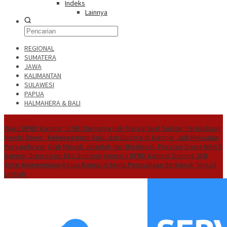
Indeks
Lainnya
REGIONAL
SUMATERA
JAWA
KALIMANTAN
SULAWESI
PAPUA
HALMAHERA & BALI
Hot News
Waka DPRD Kampar : CSR Utamanya Hak Masyarakat Sekitar Perusahaan
Hendri Domo : Keberagaman Suku dan Budaya di Kampar Jadi Kekuatan
Persaudaraan
Olah Minyak Jelantah dari Biodiesel, Prestasi Siswa MAN 5
Kampar Diapresiasi Eko Sutrisno
Komisi II DPRD Kampar Dorong SEB
Antar Kementerian
Ketua Komisi IV Minta Perusahaan Berbenah Terkait
Limbah