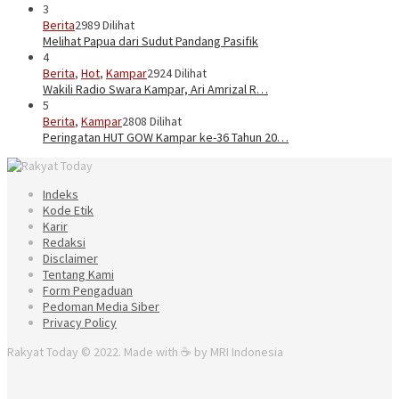
3
Berita
2989 Dilihat
Melihat Papua dari Sudut Pandang Pasifik
4
Berita
,
Hot
,
Kampar
2924 Dilihat
Wakili Radio Swara Kampar, Ari Amrizal R…
5
Berita
,
Kampar
2808 Dilihat
Peringatan HUT GOW Kampar ke-36 Tahun 20…
Indeks
Kode Etik
Karir
Redaksi
Disclaimer
Tentang Kami
Form Pengaduan
Pedoman Media Siber
Privacy Policy
Rakyat Today © 2022. Made with ☕ by MRI Indonesia