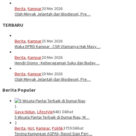
Berita
,
Kampar
20 Mei 2026
Olah Minyak Jelantah dari Biodiesel, Pre…
TERBARU
Berita
,
Kampar
25 Mei 2026
Waka DPRD Kampar : CSR Utamanya Hak Masy…
Berita
,
Kampar
20 Mei 2026
Hendri Domo : Keberagaman Suku dan Buday…
Berita
,
Kampar
20 Mei 2026
Olah Minyak Jelantah dari Biodiesel, Pre…
Berita Populer
1
Gaya Hidup
,
Lifestyle
8481 Dilihat
5 Wisata Pantai Terbaik di Dumai Riau, M…
2
Berita
,
Hot
,
Kampar
,
Politik
3759 Dilihat
Terima Kunjungan AGPAII, Repol Siap Perj…