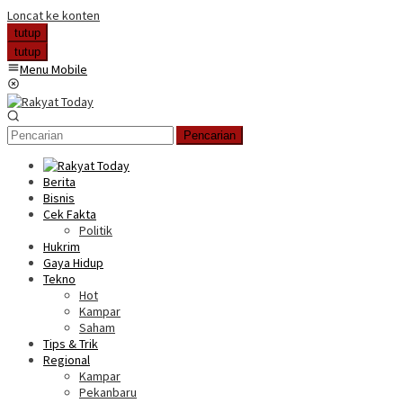
Loncat ke konten
tutup
tutup
Menu Mobile
Pencarian
Berita
Bisnis
Cek Fakta
Politik
Hukrim
Gaya Hidup
Tekno
Hot
Kampar
Saham
Tips & Trik
Regional
Kampar
Pekanbaru