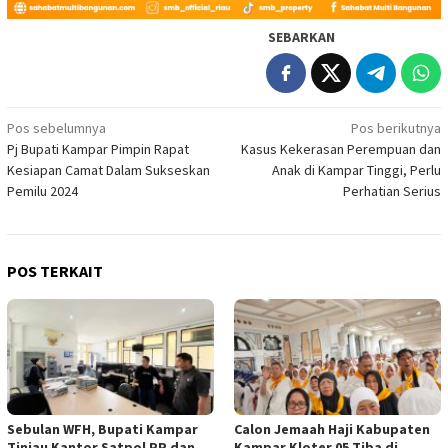
SEBARKAN
Navigasi
Pos sebelumnya
Pos berikutnya
Pj Bupati Kampar Pimpin Rapat
Kasus Kekerasan Perempuan dan
pos
Kesiapan Camat Dalam Sukseskan
Anak di Kampar Tinggi, Perlu
Pemilu 2024
Perhatian Serius
POS TERKAIT
Sebulan WFH, Bupati Kampar
Calon Jemaah Haji Kabupaten
Tinjau Kantor Satpol PP dan
Kampar Kloter 05 Tiba di