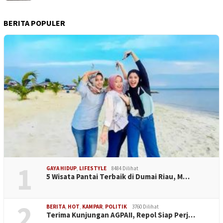
BERITA POPULER
1
GAYA HIDUP
,
LIFESTYLE
8484 Dilihat
5 Wisata Pantai Terbaik di Dumai Riau, M…
2
BERITA
,
HOT
,
KAMPAR
,
POLITIK
3760 Dilihat
Terima Kunjungan AGPAII, Repol Siap Perj…