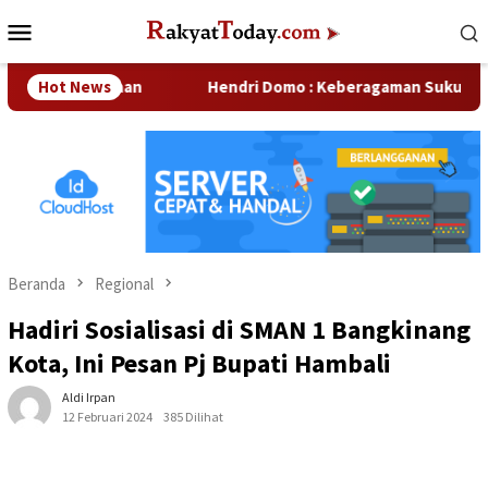
Loncat
Menu
ke
Mobile
konten
Perusahaan
Hot News
Hendri Domo : Keberagaman Suku dan Budaya 
Beranda
Regional
Hadiri Sosialisasi di SMAN 1 Bangkinang
Kota, Ini Pesan Pj Bupati Hambali
Aldi Irpan
12 Februari 2024
385 Dilihat