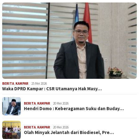
BERITA
,
KAMPAR
25 Mei 2026
Waka DPRD Kampar : CSR Utamanya Hak Masy…
BERITA
,
KAMPAR
20 Mei 2026
Hendri Domo : Keberagaman Suku dan Buday…
BERITA
,
KAMPAR
20 Mei 2026
Olah Minyak Jelantah dari Biodiesel, Pre…