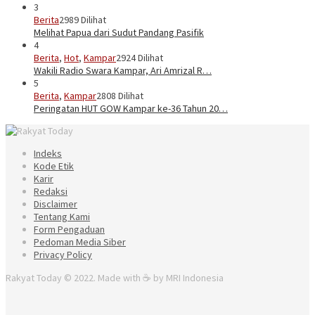
3
Berita
2989 Dilihat
Melihat Papua dari Sudut Pandang Pasifik
4
Berita
,
Hot
,
Kampar
2924 Dilihat
Wakili Radio Swara Kampar, Ari Amrizal R…
5
Berita
,
Kampar
2808 Dilihat
Peringatan HUT GOW Kampar ke-36 Tahun 20…
Indeks
Kode Etik
Karir
Redaksi
Disclaimer
Tentang Kami
Form Pengaduan
Pedoman Media Siber
Privacy Policy
Rakyat Today © 2022. Made with ☕ by MRI Indonesia