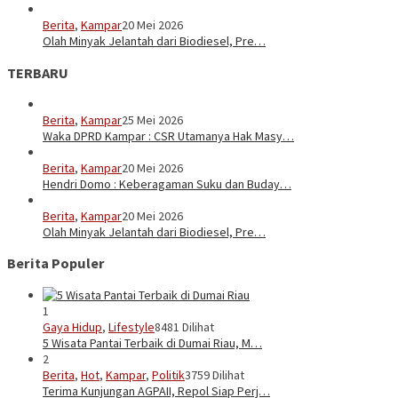
Berita
,
Kampar
20 Mei 2026
Olah Minyak Jelantah dari Biodiesel, Pre…
TERBARU
Berita
,
Kampar
25 Mei 2026
Waka DPRD Kampar : CSR Utamanya Hak Masy…
Berita
,
Kampar
20 Mei 2026
Hendri Domo : Keberagaman Suku dan Buday…
Berita
,
Kampar
20 Mei 2026
Olah Minyak Jelantah dari Biodiesel, Pre…
Berita Populer
1
Gaya Hidup
,
Lifestyle
8481 Dilihat
5 Wisata Pantai Terbaik di Dumai Riau, M…
2
Berita
,
Hot
,
Kampar
,
Politik
3759 Dilihat
Terima Kunjungan AGPAII, Repol Siap Perj…