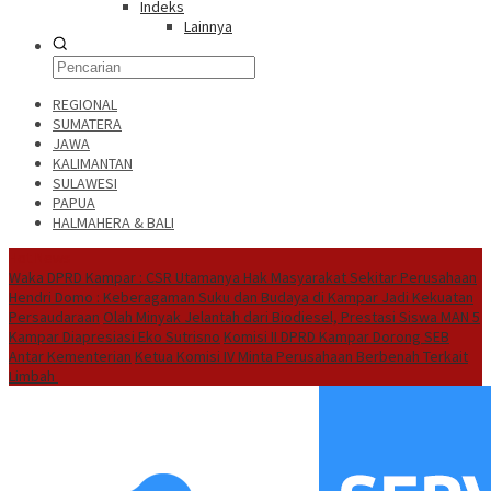
Indeks
Lainnya
REGIONAL
SUMATERA
JAWA
KALIMANTAN
SULAWESI
PAPUA
HALMAHERA & BALI
Hot News
Waka DPRD Kampar : CSR Utamanya Hak Masyarakat Sekitar Perusahaan
Hendri Domo : Keberagaman Suku dan Budaya di Kampar Jadi Kekuatan
Persaudaraan
Olah Minyak Jelantah dari Biodiesel, Prestasi Siswa MAN 5
Kampar Diapresiasi Eko Sutrisno
Komisi II DPRD Kampar Dorong SEB
Antar Kementerian
Ketua Komisi IV Minta Perusahaan Berbenah Terkait
Limbah