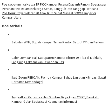
Pos sebelumnya
Ketua TP PKK Kampar Ricana Djayanti Pimpin Sosialisasi
Peranan PKK Dalam Keluarga Sehat, Tangguh Dan Tanggap Bencana
Pos berikutnya
Sekitar 70 Anak Ikuti Sunat Massal GOW Kampar di
Kampar Utara
Pos terkait
Sebulan WFH, Bupati Kampar Tinjau Kantor Satpol PP dan Perkim
Calon Jemaah Haji Kabupaten Kampar Kloter 05 Tiba di Mekkah,
Langsung Laksanakan Tawaf dan Sa’i
Ikuti Zoom REBOAN, Pemda Kampar Bahas Lanjutan Hilirisasi Sawit
Bersama Kemendagri
Tingkatkan Kapasitas dan Sumber Daya Agen CSIRT, Pemkab
Kampar Gelar Sosialisasi Keamanan Informasi