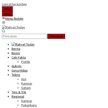
Loncat ke konten
tutup
tutup
Menu Mobile
Pencarian
Berita
Bisnis
Cek Fakta
Politik
Hukrim
Gaya Hidup
Tekno
Hot
Kampar
Saham
Tips & Trik
Regional
Kampar
Pekanbaru