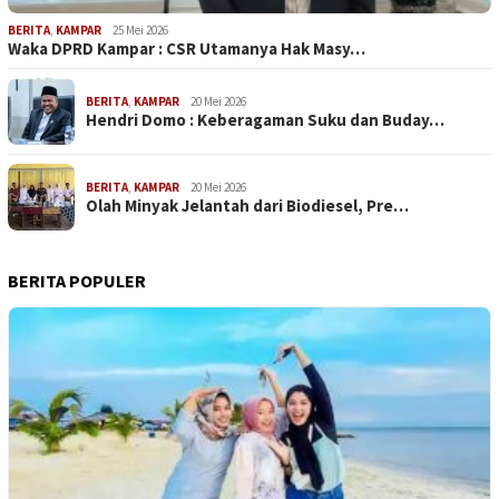
BERITA
,
KAMPAR
25 Mei 2026
Waka DPRD Kampar : CSR Utamanya Hak Masy…
BERITA
,
KAMPAR
20 Mei 2026
Hendri Domo : Keberagaman Suku dan Buday…
BERITA
,
KAMPAR
20 Mei 2026
Olah Minyak Jelantah dari Biodiesel, Pre…
BERITA POPULER