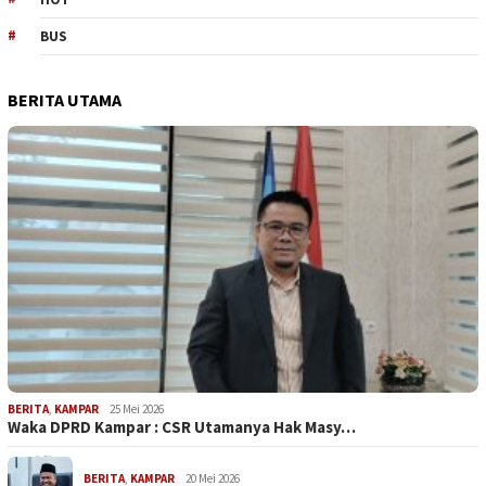
BUS
BERITA UTAMA
BERITA
,
KAMPAR
25 Mei 2026
Waka DPRD Kampar : CSR Utamanya Hak Masy…
BERITA
,
KAMPAR
20 Mei 2026