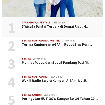
1
GAYA HIDUP
,
LIFESTYLE
8481 Dilihat
5 Wisata Pantai Terbaik di Dumai Riau, M…
2
BERITA
,
HOT
,
KAMPAR
,
POLITIK
3759 Dilihat
Terima Kunjungan AGPAII, Repol Siap Perj…
3
BERITA
2989 Dilihat
Melihat Papua dari Sudut Pandang Pasifik
4
BERITA
,
HOT
,
KAMPAR
2924 Dilihat
Wakili Radio Swara Kampar, Ari Amrizal R…
5
BERITA
,
KAMPAR
2808 Dilihat
Peringatan HUT GOW Kampar ke-36 Tahun 20…