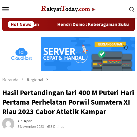
Loncat
Menu
ke
Mobile
konten
erusahaan
Hot News
Hendri Domo : Keberagaman Suku dan Budaya d
Beranda
Regional
Hasil Pertandingan lari 400 M Puteri Hari
Pertama Perhelatan Porwil Sumatera XI
Riau 2023 Cabor Atletik Kampar
Aldi Irpan
5 November 2023
633 Dilihat