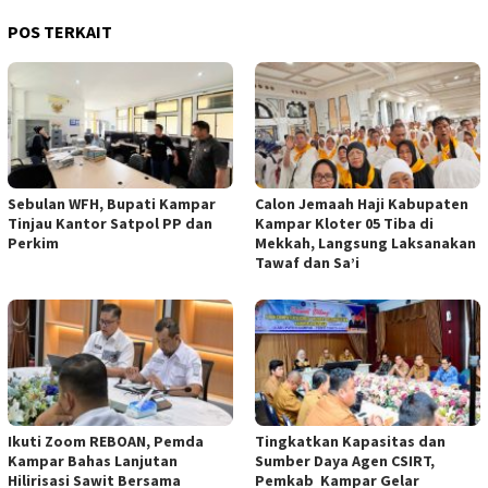
POS TERKAIT
Sebulan WFH, Bupati Kampar
Calon Jemaah Haji Kabupaten
Tinjau Kantor Satpol PP dan
Kampar Kloter 05 Tiba di
Perkim
Mekkah, Langsung Laksanakan
Tawaf dan Sa’i
Ikuti Zoom REBOAN, Pemda
Tingkatkan Kapasitas dan
Kampar Bahas Lanjutan
Sumber Daya Agen CSIRT,
Hilirisasi Sawit Bersama
Pemkab Kampar Gelar