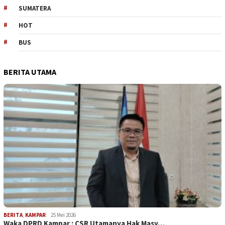
SUMATERA
HOT
BUS
BERITA UTAMA
BERITA
,
KAMPAR
25 Mei 2026
Waka DPRD Kampar : CSR Utamanya Hak Masy…