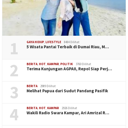
1
GAYA HIDUP
,
LIFESTYLE
8484 Dilihat
5 Wisata Pantai Terbaik di Dumai Riau, M…
2
BERITA
,
HOT
,
KAMPAR
,
POLITIK
3760 Dilihat
Terima Kunjungan AGPAII, Repol Siap Perj…
3
BERITA
2989 Dilihat
Melihat Papua dari Sudut Pandang Pasifik
4
BERITA
,
HOT
,
KAMPAR
2926 Dilihat
Wakili Radio Swara Kampar, Ari Amrizal R…