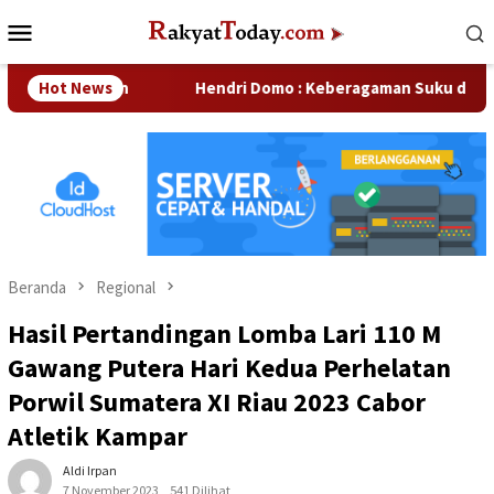
Loncat
Menu
ke
Mobile
konten
usahaan
Hot News
Hendri Domo : Keberagaman Suku dan Budaya di
Beranda
Regional
Hasil Pertandingan Lomba Lari 110 M
Gawang Putera Hari Kedua Perhelatan
Porwil Sumatera XI Riau 2023 Cabor
Atletik Kampar
Aldi Irpan
7 November 2023
541 Dilihat