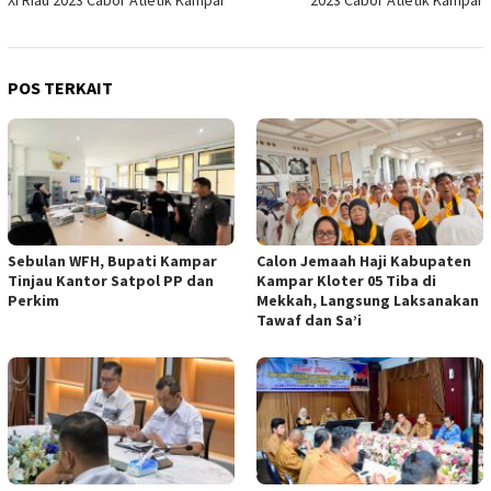
XI Riau 2023 Cabor Atletik Kampar
2023 Cabor Atletik Kampar
POS TERKAIT
Sebulan WFH, Bupati Kampar
Calon Jemaah Haji Kabupaten
Tinjau Kantor Satpol PP dan
Kampar Kloter 05 Tiba di
Perkim
Mekkah, Langsung Laksanakan
Tawaf dan Sa’i