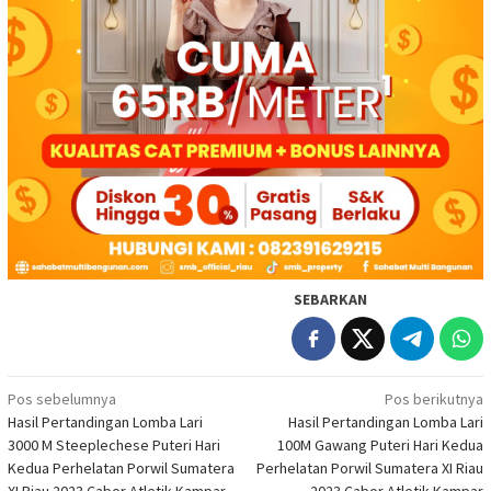
SEBARKAN
Navigasi
Pos sebelumnya
Pos berikutnya
Hasil Pertandingan Lomba Lari
Hasil Pertandingan Lomba Lari
pos
3000 M Steeplechese Puteri Hari
100M Gawang Puteri Hari Kedua
Kedua Perhelatan Porwil Sumatera
Perhelatan Porwil Sumatera XI Riau