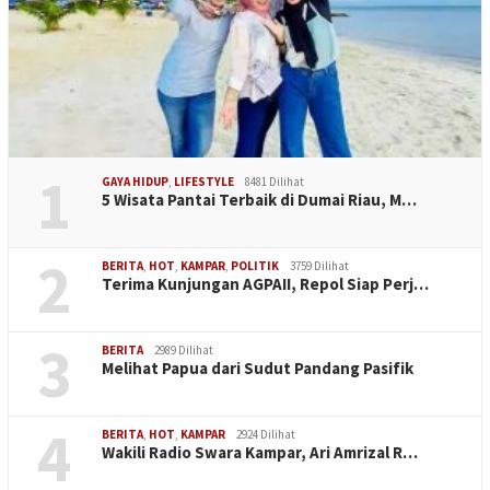
1
GAYA HIDUP
,
LIFESTYLE
8481 Dilihat
5 Wisata Pantai Terbaik di Dumai Riau, M…
2
BERITA
,
HOT
,
KAMPAR
,
POLITIK
3759 Dilihat
Terima Kunjungan AGPAII, Repol Siap Perj…
3
BERITA
2989 Dilihat
Melihat Papua dari Sudut Pandang Pasifik
4
BERITA
,
HOT
,
KAMPAR
2924 Dilihat
Wakili Radio Swara Kampar, Ari Amrizal R…