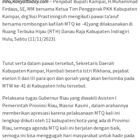
Inhu,Rakyattoday.com
– Penjabat Bupati Kampar, H.Muhammad
Firdaus, SE, MM bersama Ketua Tim Penggerak PKK Kabupaten
Kampar, drg.Yusi Prastiningsih mengikuti pawai ta’aruf
bersama rombongan kafilah MTQ ke -41yang dilaksanakan di
Ruang Terbuka Hijau (RTH) Danau Raja Kabupaten Indragiri
Hulu, Sabtu (11/11/2023).
Turut serta dalam pawai tersebut, Sekretaris Daerah
Kabupaten Kampar, Hambali beserta Istri Rikhana, pejabat
eselon II dan III para qori dan qoriah yang akan berlomba pada
MTW ke-41 di Kabupaten Inhu tersebut.
Pelaksana tugas Gubernur Riau yang diwakili Asisten I
Pemerintah Provinsi Riau, Masrur Kasmi , dalam arahannya
memberikan apresiasi karena pelaksanaan MTQ kali ini
lengkap diikuti oleh 12 kabupaten/kota yang ada di Provinsi
Riau, semoga agenda MTQ kali ini berjalan dengan baik,
semoga ini bisa menggugah hari masyarakat untuk hadir pada