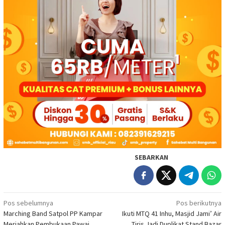
SEBARKAN
Navigasi
Pos sebelumnya
Pos berikutnya
Marching Band Satpol PP Kampar
Ikuti MTQ 41 Inhu, Masjid Jami’ Air
pos
Meriahkan Pembukaan Pawai
Tiris Jadi Duplikat Stand Bazar