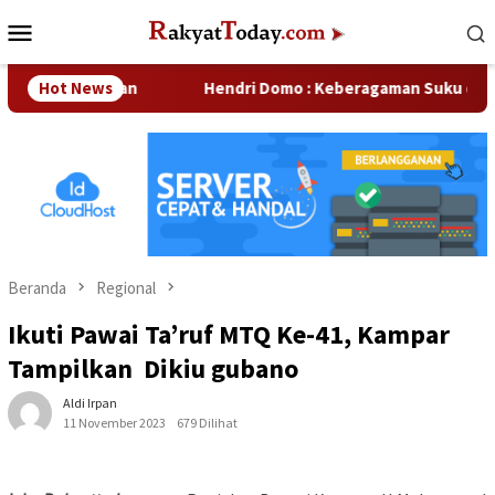
Loncat
Menu
ke
Mobile
konten
erusahaan
Hot News
Hendri Domo : Keberagaman Suku dan Budaya d
Beranda
Regional
Ikuti Pawai Ta’ruf MTQ Ke-41, Kampar
Tampilkan Dikiu gubano
Aldi Irpan
11 November 2023
679 Dilihat