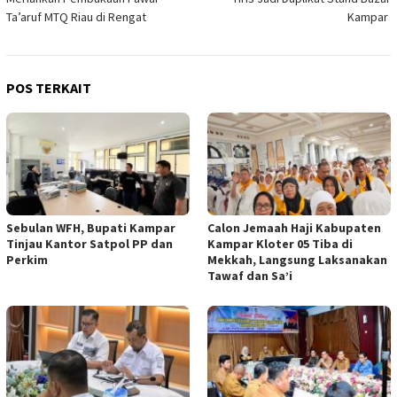
Ta’aruf MTQ Riau di Rengat
Kampar
POS TERKAIT
Sebulan WFH, Bupati Kampar
Calon Jemaah Haji Kabupaten
Tinjau Kantor Satpol PP dan
Kampar Kloter 05 Tiba di
Perkim
Mekkah, Langsung Laksanakan
Tawaf dan Sa’i