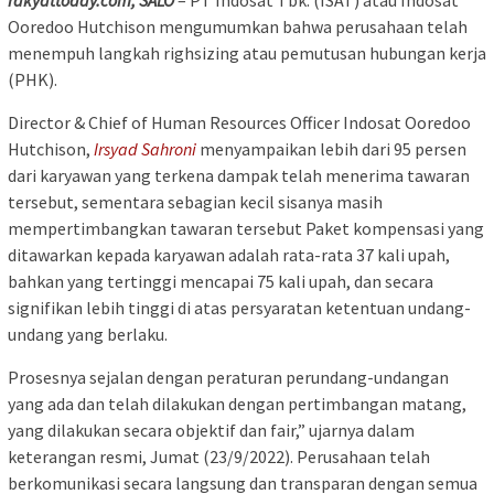
rakyattoday.com, SALO
– PT Indosat Tbk. (ISAT) atau Indosat
Ooredoo Hutchison mengumumkan bahwa perusahaan telah
menempuh langkah righsizing atau pemutusan hubungan kerja
(PHK).
Director & Chief of Human Resources Officer Indosat Ooredoo
Hutchison,
Irsyad Sahroni
menyampaikan lebih dari 95 persen
dari karyawan yang terkena dampak telah menerima tawaran
tersebut, sementara sebagian kecil sisanya masih
mempertimbangkan tawaran tersebut Paket kompensasi yang
ditawarkan kepada karyawan adalah rata-rata 37 kali upah,
bahkan yang tertinggi mencapai 75 kali upah, dan secara
signifikan lebih tinggi di atas persyaratan ketentuan undang-
undang yang berlaku.
Prosesnya sejalan dengan peraturan perundang-undangan
yang ada dan telah dilakukan dengan pertimbangan matang,
yang dilakukan secara objektif dan fair,” ujarnya dalam
keterangan resmi, Jumat (23/9/2022). Perusahaan telah
berkomunikasi secara langsung dan transparan dengan semua