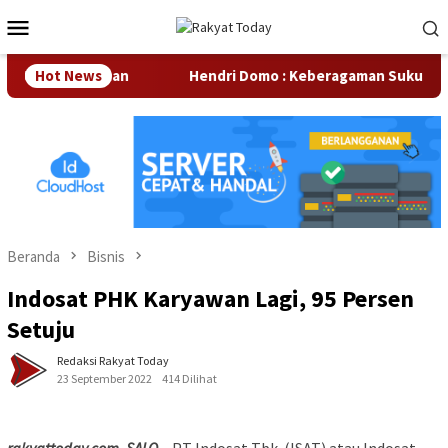
Loncat
Menu
ke
Mobile
konten
tar Perusahaan
Hot News
Hendri Domo : Keberagaman Suku dan Bu
Beranda
Bisnis
Indosat PHK Karyawan Lagi, 95 Persen
Setuju
Redaksi Rakyat Today
23 September 2022
414 Dilihat