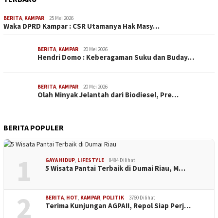
BERITA
,
KAMPAR
25 Mei 2026
Waka DPRD Kampar : CSR Utamanya Hak Masy…
BERITA
,
KAMPAR
20 Mei 2026
Hendri Domo : Keberagaman Suku dan Buday…
BERITA
,
KAMPAR
20 Mei 2026
Olah Minyak Jelantah dari Biodiesel, Pre…
BERITA POPULER
1
GAYA HIDUP
,
LIFESTYLE
8484 Dilihat
5 Wisata Pantai Terbaik di Dumai Riau, M…
2
BERITA
,
HOT
,
KAMPAR
,
POLITIK
3760 Dilihat
Terima Kunjungan AGPAII, Repol Siap Perj…