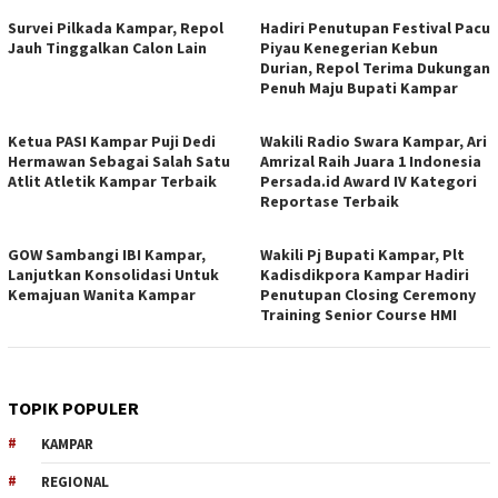
Survei Pilkada Kampar, Repol
Hadiri Penutupan Festival Pacu
Jauh Tinggalkan Calon Lain
Piyau Kenegerian Kebun
Durian, Repol Terima Dukungan
Penuh Maju Bupati Kampar
Ketua PASI Kampar Puji Dedi
Wakili Radio Swara Kampar, Ari
Hermawan Sebagai Salah Satu
Amrizal Raih Juara 1 Indonesia
Atlit Atletik Kampar Terbaik
Persada.id Award IV Kategori
Reportase Terbaik
GOW Sambangi IBI Kampar,
Wakili Pj Bupati Kampar, Plt
Lanjutkan Konsolidasi Untuk
Kadisdikpora Kampar Hadiri
Kemajuan Wanita Kampar
Penutupan Closing Ceremony
Training Senior Course HMI
TOPIK POPULER
KAMPAR
REGIONAL