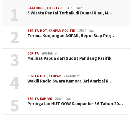
1
GAYA HIDUP
,
LIFESTYLE
8483 Dilihat
5 Wisata Pantai Terbaik di Dumai Riau, M…
2
BERITA
,
HOT
,
KAMPAR
,
POLITIK
3759 Dilihat
Terima Kunjungan AGPAII, Repol Siap Perj…
3
BERITA
2989 Dilihat
Melihat Papua dari Sudut Pandang Pasifik
4
BERITA
,
HOT
,
KAMPAR
2924 Dilihat
Wakili Radio Swara Kampar, Ari Amrizal R…
5
BERITA
,
KAMPAR
2808 Dilihat
Peringatan HUT GOW Kampar ke-36 Tahun 20…