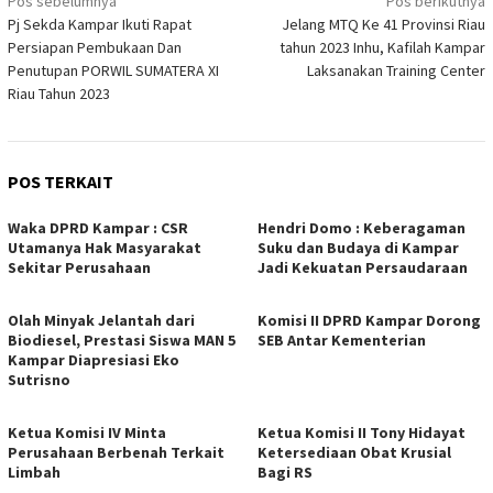
Navigasi
Pos sebelumnya
Pos berikutnya
Pj Sekda Kampar Ikuti Rapat
Jelang MTQ Ke 41 Provinsi Riau
pos
Persiapan Pembukaan Dan
tahun 2023 Inhu, Kafilah Kampar
Penutupan PORWIL SUMATERA XI
Laksanakan Training Center
Riau Tahun 2023
POS TERKAIT
Waka DPRD Kampar : CSR
Hendri Domo : Keberagaman
Utamanya Hak Masyarakat
Suku dan Budaya di Kampar
Sekitar Perusahaan
Jadi Kekuatan Persaudaraan
Olah Minyak Jelantah dari
Komisi II DPRD Kampar Dorong
Biodiesel, Prestasi Siswa MAN 5
SEB Antar Kementerian
Kampar Diapresiasi Eko
Sutrisno
Ketua Komisi IV Minta
Ketua Komisi II Tony Hidayat
Perusahaan Berbenah Terkait
Ketersediaan Obat Krusial
Limbah
Bagi RS