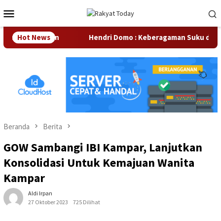
Loncat
Menu
ke
Mobile
konten
r Perusahaan
Hot News
Hendri Domo : Keberagaman Suku dan Buday
Beranda
Berita
GOW Sambangi IBI Kampar, Lanjutkan
Konsolidasi Untuk Kemajuan Wanita
Kampar
Aldi Irpan
27 Oktober 2023
725 Dilihat