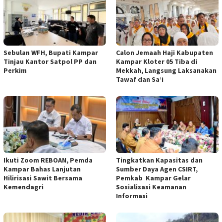
Sebulan WFH, Bupati Kampar
Calon Jemaah Haji Kabupaten
Tinjau Kantor Satpol PP dan
Kampar Kloter 05 Tiba di
Perkim
Mekkah, Langsung Laksanakan
Tawaf dan Sa’i
Ikuti Zoom REBOAN, Pemda
Tingkatkan Kapasitas dan
Kampar Bahas Lanjutan
Sumber Daya Agen CSIRT,
Hilirisasi Sawit Bersama
Pemkab Kampar Gelar
Kemendagri
Sosialisasi Keamanan
Informasi