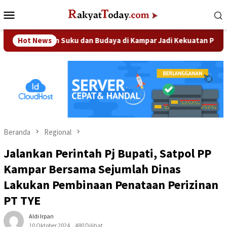
Loncat
Menu
ke
Mobile
konten
agaman Suku dan Budaya di Kampar Jadi Kekuatan Persaudaraan
Hot News
Beranda
Regional
Jalankan Perintah Pj Bupati, Satpol PP
Kampar Bersama Sejumlah Dinas
Lakukan Pembinaan Penataan Perizinan
PT TYE
Aldi Irpan
10 Oktober 2024
480 Dilihat