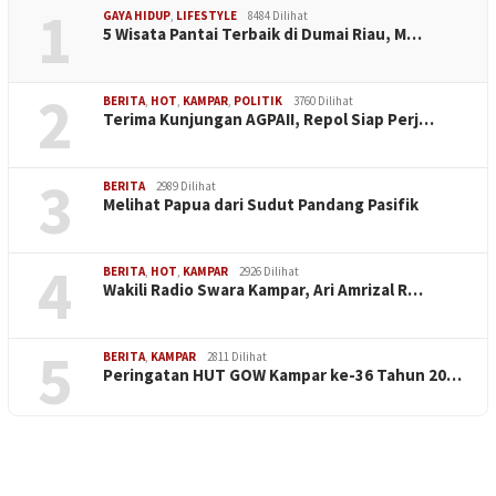
1
GAYA HIDUP
,
LIFESTYLE
8484 Dilihat
5 Wisata Pantai Terbaik di Dumai Riau, M…
2
BERITA
,
HOT
,
KAMPAR
,
POLITIK
3760 Dilihat
Terima Kunjungan AGPAII, Repol Siap Perj…
3
BERITA
2989 Dilihat
Melihat Papua dari Sudut Pandang Pasifik
4
BERITA
,
HOT
,
KAMPAR
2926 Dilihat
Wakili Radio Swara Kampar, Ari Amrizal R…
5
BERITA
,
KAMPAR
2811 Dilihat
Peringatan HUT GOW Kampar ke-36 Tahun 20…