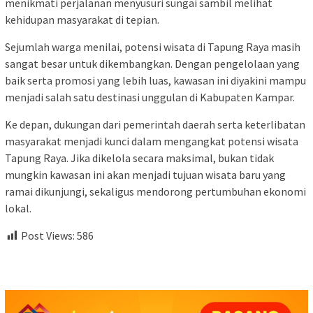
menikmati perjalanan menyusuri sungai sambil melihat
kehidupan masyarakat di tepian.
Sejumlah warga menilai, potensi wisata di Tapung Raya masih
sangat besar untuk dikembangkan. Dengan pengelolaan yang
baik serta promosi yang lebih luas, kawasan ini diyakini mampu
menjadi salah satu destinasi unggulan di Kabupaten Kampar.
Ke depan, dukungan dari pemerintah daerah serta keterlibatan
masyarakat menjadi kunci dalam mengangkat potensi wisata
Tapung Raya. Jika dikelola secara maksimal, bukan tidak
mungkin kawasan ini akan menjadi tujuan wisata baru yang
ramai dikunjungi, sekaligus mendorong pertumbuhan ekonomi
lokal.
Post Views:
586