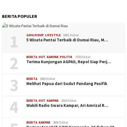
BERITA POPULER
1
GAYA HIDUP
,
LIFESTYLE
8481 Dilihat
5 Wisata Pantai Terbaik di Dumai Riau, M…
2
BERITA
,
HOT
,
KAMPAR
,
POLITIK
3759 Dilihat
Terima Kunjungan AGPAII, Repol Siap Perj…
3
BERITA
2989 Dilihat
Melihat Papua dari Sudut Pandang Pasifik
4
BERITA
,
HOT
,
KAMPAR
2924 Dilihat
Wakili Radio Swara Kampar, Ari Amrizal R…
BERITA
,
KAMPAR
2808 Dilihat