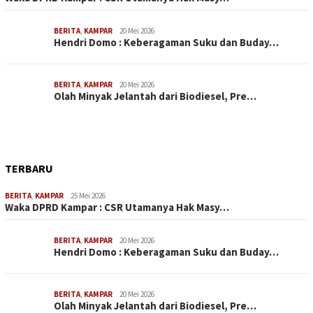
BERITA
,
KAMPAR
20 Mei 2026
Hendri Domo : Keberagaman Suku dan Buday…
BERITA
,
KAMPAR
20 Mei 2026
Olah Minyak Jelantah dari Biodiesel, Pre…
TERBARU
BERITA
,
KAMPAR
25 Mei 2026
Waka DPRD Kampar : CSR Utamanya Hak Masy…
BERITA
,
KAMPAR
20 Mei 2026
Hendri Domo : Keberagaman Suku dan Buday…
BERITA
,
KAMPAR
20 Mei 2026
Olah Minyak Jelantah dari Biodiesel, Pre…