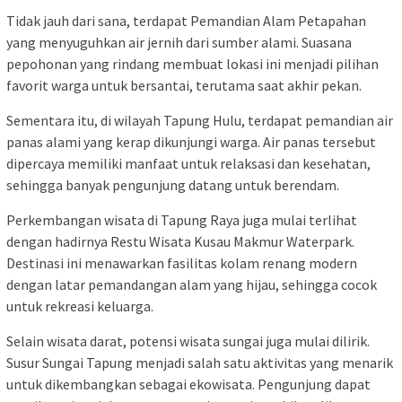
Tidak jauh dari sana, terdapat Pemandian Alam Petapahan
yang menyuguhkan air jernih dari sumber alami. Suasana
pepohonan yang rindang membuat lokasi ini menjadi pilihan
favorit warga untuk bersantai, terutama saat akhir pekan.
Sementara itu, di wilayah Tapung Hulu, terdapat pemandian air
panas alami yang kerap dikunjungi warga. Air panas tersebut
dipercaya memiliki manfaat untuk relaksasi dan kesehatan,
sehingga banyak pengunjung datang untuk berendam.
Perkembangan wisata di Tapung Raya juga mulai terlihat
dengan hadirnya Restu Wisata Kusau Makmur Waterpark.
Destinasi ini menawarkan fasilitas kolam renang modern
dengan latar pemandangan alam yang hijau, sehingga cocok
untuk rekreasi keluarga.
Selain wisata darat, potensi wisata sungai juga mulai dilirik.
Susur Sungai Tapung menjadi salah satu aktivitas yang menarik
untuk dikembangkan sebagai ekowisata. Pengunjung dapat