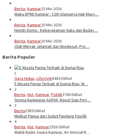
Berita
,
Kampar
25 Mei 2026
Waka DPRD Kampar : CSR Utamanya Hak Masy…
Berita
,
Kampar
20 Mei 2026
Hendri Domo : Keberagaman Suku dan Buday…
Berita
,
Kampar
20 Mei 2026
Olah Minyak Jelantah dari Biodiesel, Pre…
Berita Populer
1
Gaya Hidup
,
Lifestyle
8484 Dilihat
5 Wisata Pantai Terbaik di Dumai Riau, M…
2
Berita
,
Hot
,
Kampar
,
Politik
3760 Dilihat
Terima Kunjungan AGPAII, Repol Siap Perj…
3
Berita
2989 Dilihat
Melihat Papua dari Sudut Pandang Pasifik
4
Berita
,
Hot
,
Kampar
2926 Dilihat
Wakili Radio Swara Kampar, Ari Amrizal R…