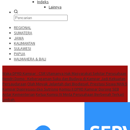
Indeks
Lainnya
REGIONAL
SUMATERA
JAWA
KALIMANTAN
SULAWESI
PAPUA
HALMAHERA & BALI
Hot News
Waka DPRD Kampar : CSR Utamanya Hak Masyarakat Sekitar Perusahaan
Hendri Domo : Keberagaman Suku dan Budaya di Kampar Jadi Kekuatan
Persaudaraan
Olah Minyak Jelantah dari Biodiesel, Prestasi Siswa MAN 5
Kampar Diapresiasi Eko Sutrisno
Komisi II DPRD Kampar Dorong SEB
Antar Kementerian
Ketua Komisi IV Minta Perusahaan Berbenah Terkait
Limbah