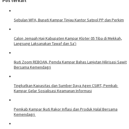
Pos terkait
Sebulan WFH, Bupati Kampar Tinjau Kantor Satpol PP dan Perkim
Calon Jemaah Haji Kabupaten Kampar Kloter 05 Tiba di Mekkah,
Langsung Laksanakan Tawaf dan Sa’i
Ikuti Zoom REBOAN, Pemda Kampar Bahas Lanjutan Hilirisasi Sawit
Bersama Kemendagri
Tingkatkan Kapasitas dan Sumber Daya Agen CSIRT, Pemkab
Kampar Gelar Sosialisasi Keamanan Informasi
Pemkab Kampar Ikuti Rakor Inflasi dan Produk Halal Bersama
Kemendagri