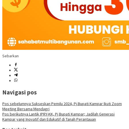
Sebarkan
Navigasi pos
Pos sebelumnya
Sukseskan Pemilu 2024, Pj.Bupati Kampar Ikuti Zoom
Meeting Bersama Mendagri
Pos berikutnya
Lantik IPRY-KK, Pj Bupati Kampar; Jadilah Generasi
Kampar yang Inovatif dan Edukatif di Tanah Perantauan