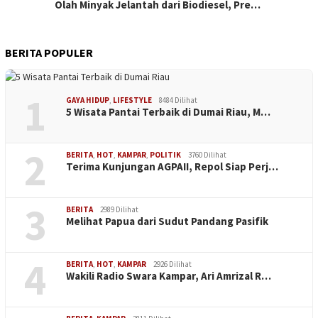
Olah Minyak Jelantah dari Biodiesel, Pre…
BERITA POPULER
1
GAYA HIDUP
,
LIFESTYLE
8484 Dilihat
5 Wisata Pantai Terbaik di Dumai Riau, M…
2
BERITA
,
HOT
,
KAMPAR
,
POLITIK
3760 Dilihat
Terima Kunjungan AGPAII, Repol Siap Perj…
3
BERITA
2989 Dilihat
Melihat Papua dari Sudut Pandang Pasifik
4
BERITA
,
HOT
,
KAMPAR
2926 Dilihat
Wakili Radio Swara Kampar, Ari Amrizal R…