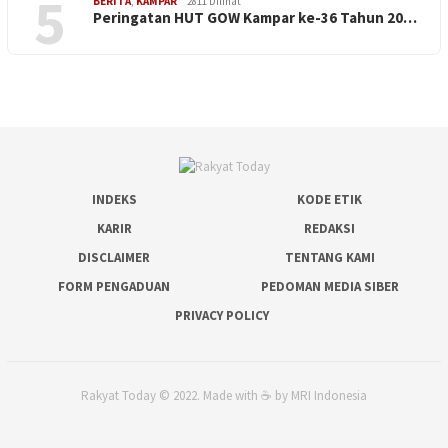
5
BERITA
,
KAMPAR
2811 Dilihat
Peringatan HUT GOW Kampar ke-36 Tahun 20…
INDEKS
KODE ETIK
KARIR
REDAKSI
DISCLAIMER
TENTANG KAMI
FORM PENGADUAN
PEDOMAN MEDIA SIBER
PRIVACY POLICY
Rakyat Today © 2022. Made with ☕ by MRI Indonesia