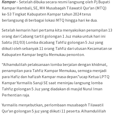
Kampar
– Setelah dibuka secara resmi langsung oleh Pj Bupati
Kampar Hambali, SE, MH Musabaqah Tilawatil Qur’an (MTQ)
ke-53 Tingkat Kabupaten Kampar tahun 2024 terus
berlangsung di berbagai lokasi MTQ hingga hari ke dua.
Setelah kemarin hari pertama kita menyaksikan penampilan 13
orang dari Cabang tartil golongan 1 Juz maka untuk hari ini
Sabtu (02/03) Lomba dicabang Tahfiz golongan 5 Juz yang
diikuti oleh sebanyak 11 orang Tahfiz dari utusan Kecamatan se
Kabupaten Kampar begitu Memukau penonton.
“Alhamdulilah pelaksanaan lomba berjalan dengan khidmat,
penampilan para Tahfiz Kampar Memukau, semoga menjadi
para Hafiz dan hafizah Kampar masa depan.”ucap Ketua LPTQ
Kampar Yurmailis Saruji SE saat meninjau langsung lomba
Tahfiz golongan 5 Juz yang diadakan di masjid Nurul Iman
Perhentian raja.
Yurmailis menyebutkan, perlombaan musabaqoh Tilawatil
Qur’an golongan 5 juz yang diikuti 11 peserta. Alhamdulillah