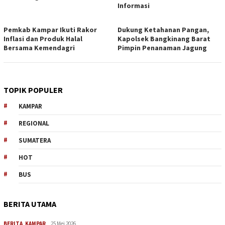
Informasi
Pemkab Kampar Ikuti Rakor
Dukung Ketahanan Pangan,
Inflasi dan Produk Halal
Kapolsek Bangkinang Barat
Bersama Kemendagri
Pimpin Penanaman Jagung
TOPIK POPULER
KAMPAR
REGIONAL
SUMATERA
HOT
BUS
BERITA UTAMA
BERITA
,
KAMPAR
25 Mei 2026