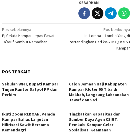
SEBARKAN
Navigasi
Pos sebelumnya
Pos berikutnya
Pj Sekda Kampar Lepas Pawai
Ini Lomba – Lomba Yang di
pos
Ta’aruf Sambut Ramadhan
Pertandingkan Hari ke-2 MTQ Ke 53
Kampar
POS TERKAIT
Sebulan WFH, Bupati Kampar
Calon Jemaah Haji Kabupaten
Tinjau Kantor Satpol PP dan
Kampar Kloter 05 Tiba di
Perkim
Mekkah, Langsung Laksanakan
Tawaf dan Sa’i
Ikuti Zoom REBOAN, Pemda
Tingkatkan Kapasitas dan
Kampar Bahas Lanjutan
Sumber Daya Agen CSIRT,
Hilirisasi Sawit Bersama
Pemkab Kampar Gelar
Kemendagri
Sosialisasi Keamanan