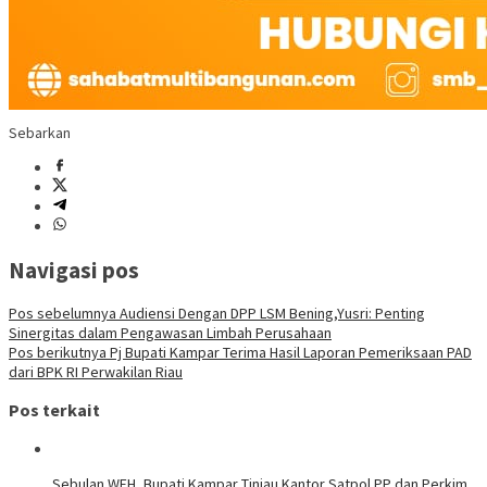
Sebarkan
Navigasi pos
Pos sebelumnya
Audiensi Dengan DPP LSM Bening,Yusri: Penting
Sinergitas dalam Pengawasan Limbah Perusahaan
Pos berikutnya
Pj Bupati Kampar Terima Hasil Laporan Pemeriksaan PAD
dari BPK RI Perwakilan Riau
Pos terkait
Sebulan WFH, Bupati Kampar Tinjau Kantor Satpol PP dan Perkim