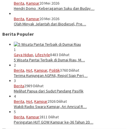
Berita
,
Kampar
20 Mei 2026
Hendri Domo : Keberagaman Suku dan Buday…
Berita
,
Kampar
20 Mei 2026
Olah Minyak Jelantah dari Biodiesel, Pre…
Berita Populer
1
Gaya Hidup
,
Lifestyle
8483 Dilihat
5 Wisata Pantai Terbaik di Dumai Riau, M…
2
Berita
,
Hot
,
Kampar
,
Politik
3760 Dilihat
Terima Kunjungan AGPAII, Repol Siap Perj…
3
Berita
2989 Dilihat
Melihat Papua dari Sudut Pandang Pasifik
4
Berita
,
Hot
,
Kampar
2926 Dilihat
Wakili Radio Swara Kampar, Ari Amrizal R…
5
Berita
,
Kampar
2811 Dilihat
Peringatan HUT GOW Kampar ke-36 Tahun 20…