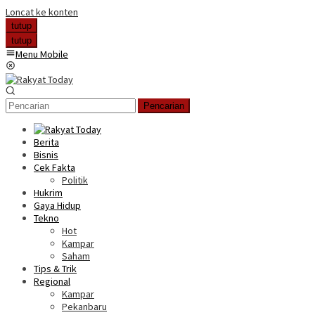
Loncat ke konten
tutup
tutup
Menu Mobile
Pencarian
Berita
Bisnis
Cek Fakta
Politik
Hukrim
Gaya Hidup
Tekno
Hot
Kampar
Saham
Tips & Trik
Regional
Kampar
Pekanbaru