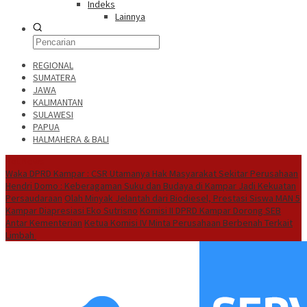
Indeks
Lainnya
REGIONAL
SUMATERA
JAWA
KALIMANTAN
SULAWESI
PAPUA
HALMAHERA & BALI
Hot News
Waka DPRD Kampar : CSR Utamanya Hak Masyarakat Sekitar Perusahaan
Hendri Domo : Keberagaman Suku dan Budaya di Kampar Jadi Kekuatan
Persaudaraan
Olah Minyak Jelantah dari Biodiesel, Prestasi Siswa MAN 5
Kampar Diapresiasi Eko Sutrisno
Komisi II DPRD Kampar Dorong SEB
Antar Kementerian
Ketua Komisi IV Minta Perusahaan Berbenah Terkait
Limbah