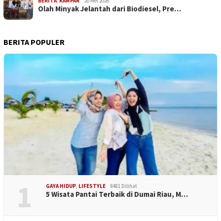
BERITA
,
KAMPAR
20 Mei 2026
Olah Minyak Jelantah dari Biodiesel, Pre…
BERITA POPULER
1
GAYA HIDUP
,
LIFESTYLE
8481 Dilihat
5 Wisata Pantai Terbaik di Dumai Riau, M…