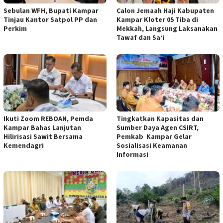
Sebulan WFH, Bupati Kampar
Calon Jemaah Haji Kabupaten
Tinjau Kantor Satpol PP dan
Kampar Kloter 05 Tiba di
Perkim
Mekkah, Langsung Laksanakan
Tawaf dan Sa’i
Ikuti Zoom REBOAN, Pemda
Tingkatkan Kapasitas dan
Kampar Bahas Lanjutan
Sumber Daya Agen CSIRT,
Hilirisasi Sawit Bersama
Pemkab Kampar Gelar
Kemendagri
Sosialisasi Keamanan
Informasi