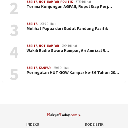
2
BERITA
,
HOT
,
KAMPAR
,
POLITIK
3759 Dilihat
Terima Kunjungan AGPAII, Repol Siap Perj…
3
BERITA
2989 Dilihat
Melihat Papua dari Sudut Pandang Pasifik
4
BERITA
,
HOT
,
KAMPAR
2924 Dilihat
Wakili Radio Swara Kampar, Ari Amrizal R…
5
BERITA
,
KAMPAR
2808 Dilihat
Peringatan HUT GOW Kampar ke-36 Tahun 20…
INDEKS
KODE ETIK