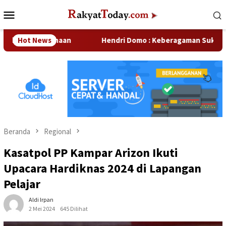
Loncat
Menu
ke
Mobile
konten
erusahaan
Hot News
Hendri Domo : Keberagaman Suku dan Budaya 
Beranda
Regional
Kasatpol PP Kampar Arizon Ikuti
Upacara Hardiknas 2024 di Lapangan
Pelajar
Aldi Irpan
2 Mei 2024
645 Dilihat