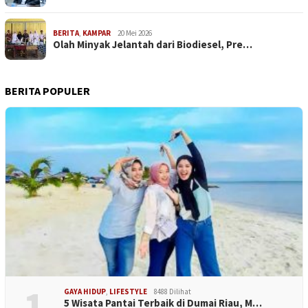
BERITA
,
KAMPAR
20 Mei 2026
Olah Minyak Jelantah dari Biodiesel, Pre…
BERITA POPULER
1
GAYA HIDUP
,
LIFESTYLE
8488 Dilihat
5 Wisata Pantai Terbaik di Dumai Riau, M…