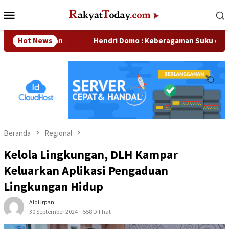
Loncat
Menu
ke
Mobile
konten
sahaan
Hot News
Hendri Domo : Keberagaman Suku dan Budaya di K
Beranda
Regional
Kelola Lingkungan, DLH Kampar
Keluarkan Aplikasi Pengaduan
Lingkungan Hidup
Aldi Irpan
30 September 2024
558 Dilihat