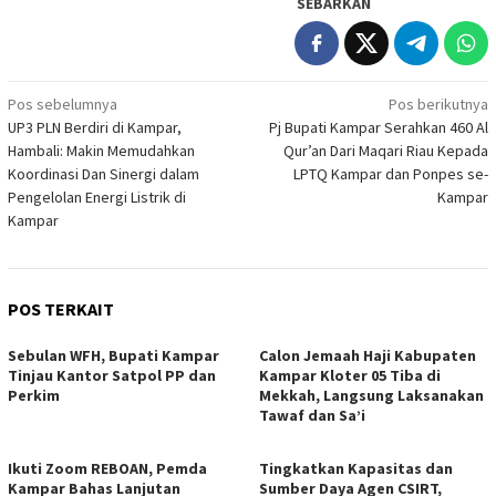
SEBARKAN
Navigasi
Pos sebelumnya
Pos berikutnya
UP3 PLN Berdiri di Kampar,
Pj Bupati Kampar Serahkan 460 Al
pos
Hambali: Makin Memudahkan
Qur’an Dari Maqari Riau Kepada
Koordinasi Dan Sinergi dalam
LPTQ Kampar dan Ponpes se-
Pengelolan Energi Listrik di
Kampar
Kampar
POS TERKAIT
Sebulan WFH, Bupati Kampar
Calon Jemaah Haji Kabupaten
Tinjau Kantor Satpol PP dan
Kampar Kloter 05 Tiba di
Perkim
Mekkah, Langsung Laksanakan
Tawaf dan Sa’i
Ikuti Zoom REBOAN, Pemda
Tingkatkan Kapasitas dan
Kampar Bahas Lanjutan
Sumber Daya Agen CSIRT,