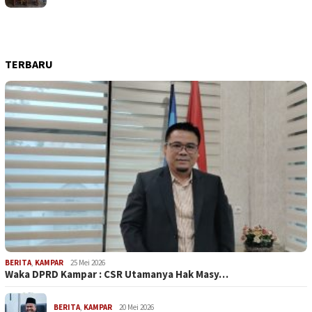
TERBARU
BERITA
,
KAMPAR
25 Mei 2026
Waka DPRD Kampar : CSR Utamanya Hak Masy…
BERITA
,
KAMPAR
20 Mei 2026