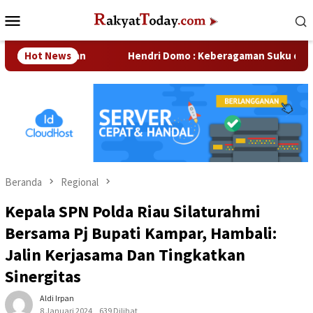
Loncat
Menu
ke
Mobile
konten
Perusahaan
Hot News
Hendri Domo : Keberagaman Suku dan Budaya 
Beranda
Regional
Kepala SPN Polda Riau Silaturahmi
Bersama Pj Bupati Kampar, Hambali:
Jalin Kerjasama Dan Tingkatkan
Sinergitas
Aldi Irpan
8 Januari 2024
639 Dilihat