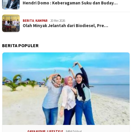
Hendri Domo : Keberagaman Suku dan Buday…
BERITA
,
KAMPAR
20 Mei 2026
Olah Minyak Jelantah dari Biodiesel, Pre…
BERITA POPULER
GAYA HIDUP
,
LIFESTYLE
8484 Dilihat