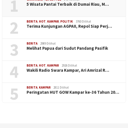
1
5 Wisata Pantai Terbaik di Dumai Riau, M…
2
BERITA
,
HOT
,
KAMPAR
,
POLITIK
3760 Dilihat
Terima Kunjungan AGPAII, Repol Siap Perj…
3
BERITA
2989 Dilihat
Melihat Papua dari Sudut Pandang Pasifik
4
BERITA
,
HOT
,
KAMPAR
2926 Dilihat
Wakili Radio Swara Kampar, Ari Amrizal R…
5
BERITA
,
KAMPAR
2811 Dilihat
Peringatan HUT GOW Kampar ke-36 Tahun 20…