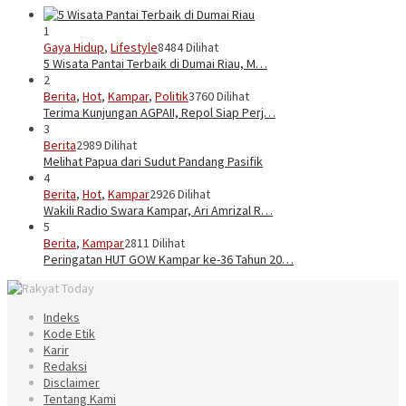
1
Gaya Hidup
,
Lifestyle
8484 Dilihat
5 Wisata Pantai Terbaik di Dumai Riau, M…
2
Berita
,
Hot
,
Kampar
,
Politik
3760 Dilihat
Terima Kunjungan AGPAII, Repol Siap Perj…
3
Berita
2989 Dilihat
Melihat Papua dari Sudut Pandang Pasifik
4
Berita
,
Hot
,
Kampar
2926 Dilihat
Wakili Radio Swara Kampar, Ari Amrizal R…
5
Berita
,
Kampar
2811 Dilihat
Peringatan HUT GOW Kampar ke-36 Tahun 20…
Indeks
Kode Etik
Karir
Redaksi
Disclaimer
Tentang Kami