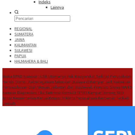
Indeks
Lainnya
REGIONAL
SUMATERA
JAWA
KALIMANTAN
SULAWESI
PAPUA
HALMAHERA & BALI
Hot News
Waka DPRD Kampar : CSR Utamanya Hak Masyarakat Sekitar Perusahaan
Hendri Domo : Keberagaman Suku dan Budaya di Kampar Jadi Kekuatan
Persaudaraan
Olah Minyak Jelantah dari Biodiesel, Prestasi Siswa MAN 5
Kampar Diapresiasi Eko Sutrisno
Komisi II DPRD Kampar Dorong SEB
Antar Kementerian
Ketua Komisi IV Minta Perusahaan Berbenah Terkait
Limbah