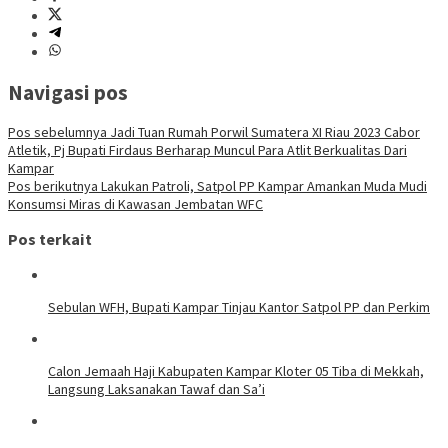
Navigasi pos
Pos sebelumnya
Jadi Tuan Rumah Porwil Sumatera XI Riau 2023 Cabor
Atletik, Pj Bupati Firdaus Berharap Muncul Para Atlit Berkualitas Dari
Kampar
Pos berikutnya
Lakukan Patroli, Satpol PP Kampar Amankan Muda Mudi
Konsumsi Miras di Kawasan Jembatan WFC
Pos terkait
Sebulan WFH, Bupati Kampar Tinjau Kantor Satpol PP dan Perkim
Calon Jemaah Haji Kabupaten Kampar Kloter 05 Tiba di Mekkah,
Langsung Laksanakan Tawaf dan Sa’i