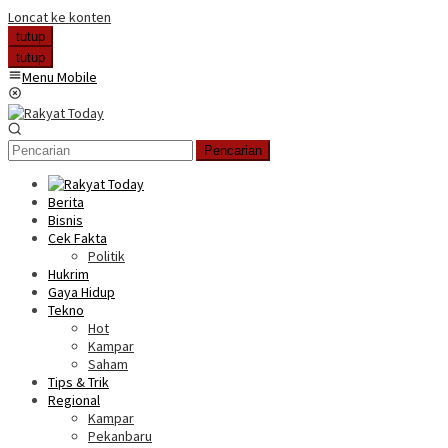
Loncat ke konten
tutup
tutup
Menu Mobile
Pencarian
Berita
Bisnis
Cek Fakta
Politik
Hukrim
Gaya Hidup
Tekno
Hot
Kampar
Saham
Tips & Trik
Regional
Kampar
Pekanbaru