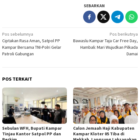
SEBARKAN
Navigasi
Pos sebelumnya
Pos berikutnya
Ciptakan Rasa Aman, Satpol PP
Bawaslu Kampar Taja Car Free Day,
pos
Kampar Bersama TNI-Polri Gelar
Hambali: Mari Wujudkan Pilkada
Patroli Gabungan
Damai
POS TERKAIT
Sebulan WFH, Bupati Kampar
Calon Jemaah Haji Kabupaten
Tinjau Kantor Satpol PP dan
Kampar Kloter 05 Tiba di
Perkim
Mekkah, Langsung Laksanakan