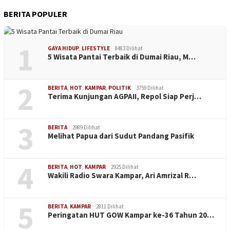
BERITA POPULER
1
GAYA HIDUP
,
LIFESTYLE
8483 Dilihat
5 Wisata Pantai Terbaik di Dumai Riau, M…
2
BERITA
,
HOT
,
KAMPAR
,
POLITIK
3759 Dilihat
Terima Kunjungan AGPAII, Repol Siap Perj…
3
BERITA
2989 Dilihat
Melihat Papua dari Sudut Pandang Pasifik
4
BERITA
,
HOT
,
KAMPAR
2925 Dilihat
Wakili Radio Swara Kampar, Ari Amrizal R…
5
BERITA
,
KAMPAR
2811 Dilihat
Peringatan HUT GOW Kampar ke-36 Tahun 20…