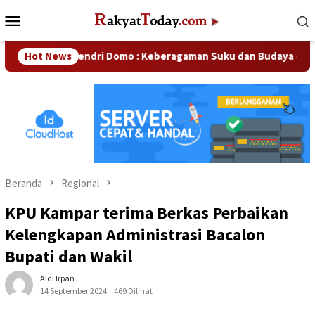
Loncat
Menu
ke
Mobile
konten
Hot News
Hendri Domo : Keberagaman Suku dan Budaya di Kampar Ja
Beranda
Regional
KPU Kampar terima Berkas Perbaikan
Kelengkapan Administrasi Bacalon
Bupati dan Wakil
Aldi Irpan
14 September 2024
469 Dilihat