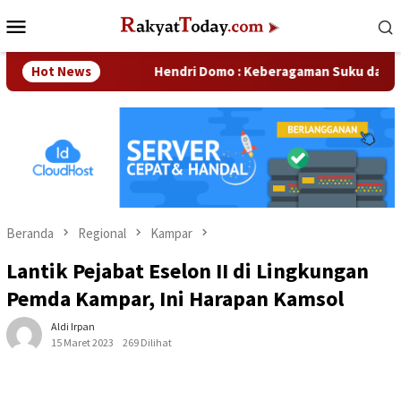
Loncat
Menu
ke
Mobile
konten
erusahaan
Hot News
Hendri Domo : Keberagaman Suku dan Budaya d
Beranda
Regional
Kampar
Lantik Pejabat Eselon II di Lingkungan
Pemda Kampar, Ini Harapan Kamsol
Aldi Irpan
15 Maret 2023
269 Dilihat