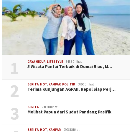
1
GAYA HIDUP
,
LIFESTYLE
8483 Dilihat
5 Wisata Pantai Terbaik di Dumai Riau, M…
2
BERITA
,
HOT
,
KAMPAR
,
POLITIK
3760 Dilihat
Terima Kunjungan AGPAII, Repol Siap Perj…
3
BERITA
2989 Dilihat
Melihat Papua dari Sudut Pandang Pasifik
BERITA
,
HOT
,
KAMPAR
2926 Dilihat