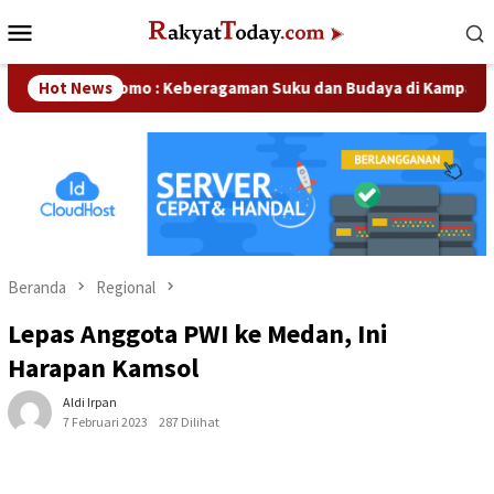
Loncat
Menu
ke
Mobile
konten
ndri Domo : Keberagaman Suku dan Budaya di Kampar Jadi Keku
Hot News
Beranda
Regional
Lepas Anggota PWI ke Medan, Ini
Harapan Kamsol
Aldi Irpan
7 Februari 2023
287 Dilihat