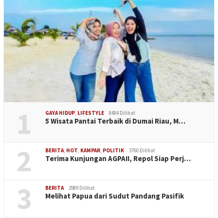
1
GAYA HIDUP
,
LIFESTYLE
8484 Dilihat
5 Wisata Pantai Terbaik di Dumai Riau, M…
2
BERITA
,
HOT
,
KAMPAR
,
POLITIK
3760 Dilihat
Terima Kunjungan AGPAII, Repol Siap Perj…
3
BERITA
2989 Dilihat
Melihat Papua dari Sudut Pandang Pasifik