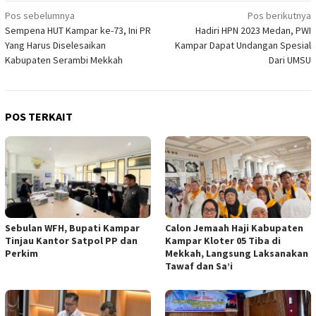
Navigasi
Pos sebelumnya
Pos berikutnya
Sempena HUT Kampar ke-73, Ini PR
Hadiri HPN 2023 Medan, PWI
pos
Yang Harus Diselesaikan
Kampar Dapat Undangan Spesial
Kabupaten Serambi Mekkah
Dari UMSU
POS TERKAIT
Sebulan WFH, Bupati Kampar
Calon Jemaah Haji Kabupaten
Tinjau Kantor Satpol PP dan
Kampar Kloter 05 Tiba di
Perkim
Mekkah, Langsung Laksanakan
Tawaf dan Sa’i