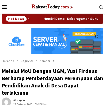
Loncat
Menu
ke
Mobile
konten
rusahaan
Hot News
Hendri Domo : Keberagaman Suku dan Budaya d
Beranda
Regional
Kampar
Melalui MoU Dengan UGM, Yusi Firdaus
Berharap Pemberdayaan Perempuan dan
Pendidikan Anak di Desa Dapat
terlaksana
Aldi Irpan
27 Oktober 2023
692 Dilihat