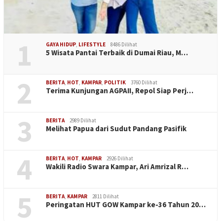
1
GAYA HIDUP
,
LIFESTYLE
8486 Dilihat
5 Wisata Pantai Terbaik di Dumai Riau, M…
2
BERITA
,
HOT
,
KAMPAR
,
POLITIK
3760 Dilihat
Terima Kunjungan AGPAII, Repol Siap Perj…
3
BERITA
2989 Dilihat
Melihat Papua dari Sudut Pandang Pasifik
4
BERITA
,
HOT
,
KAMPAR
2926 Dilihat
Wakili Radio Swara Kampar, Ari Amrizal R…
5
BERITA
,
KAMPAR
2811 Dilihat
Peringatan HUT GOW Kampar ke-36 Tahun 20…