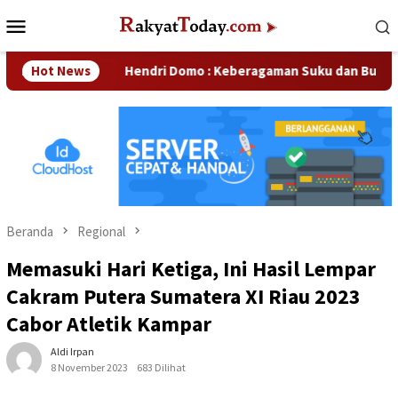
Loncat
Menu
ke
Mobile
konten
haan
Hot News
Hendri Domo : Keberagaman Suku dan Budaya di Ka
Beranda
Regional
Memasuki Hari Ketiga, Ini Hasil Lempar
Cakram Putera Sumatera XI Riau 2023
Cabor Atletik Kampar
Aldi Irpan
8 November 2023
683 Dilihat