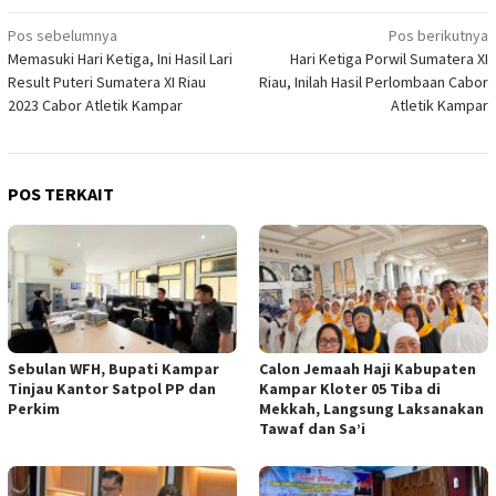
Navigasi
Pos sebelumnya
Pos berikutnya
Memasuki Hari Ketiga, Ini Hasil Lari
Hari Ketiga Porwil Sumatera XI
pos
Result Puteri Sumatera XI Riau
Riau, Inilah Hasil Perlombaan Cabor
2023 Cabor Atletik Kampar
Atletik Kampar
POS TERKAIT
Sebulan WFH, Bupati Kampar
Calon Jemaah Haji Kabupaten
Tinjau Kantor Satpol PP dan
Kampar Kloter 05 Tiba di
Perkim
Mekkah, Langsung Laksanakan
Tawaf dan Sa’i