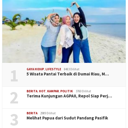
1
GAYA HIDUP
,
LIFESTYLE
8483 Dilihat
5 Wisata Pantai Terbaik di Dumai Riau, M…
2
BERITA
,
HOT
,
KAMPAR
,
POLITIK
3760 Dilihat
Terima Kunjungan AGPAII, Repol Siap Perj…
3
BERITA
2989 Dilihat
Melihat Papua dari Sudut Pandang Pasifik